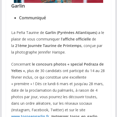
Garlin
Communiqué
La Peña Taurine de
Garlin (Pyrénées Atlantiques)
a le
plaisir de vous communiquer
l’affiche officielle
de
la
21ème Journée Taurine de Printemps
, conçue par
la photographe Jennifer Harispe.
Concernant
le concours photos « special Pedraza de
Yeltes »
, plus de 30 candidats ont participé du 14 au 28
février inclus, ce qui constitue une excellente
« première » ! Dès ce lundi 6 mars et jusqu’au 28 mars,
date de la proclamation du palmarès, à raison de 4
photos par jour, vous pourrez les découvrir toutes,
dans un ordre aléatoire, sur les réseaux sociaux
(Instagram, Facebook, Twitter) et sur le site
www.torosengarlin.fr
.
Instagram
: toros_en_garlin
,