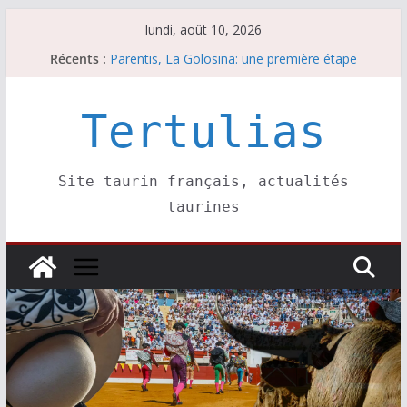
Passer
lundi, août 10, 2026
au
Récents :
Parentis, La Golosina: une première étape
contenu
Les brèves du lundi 10 août
A Parentis, à part les brindis……
Les brèves du dimanche 9 août
Tertulias
Coup de foudre à Soustons
Site taurin français, actualités
taurines