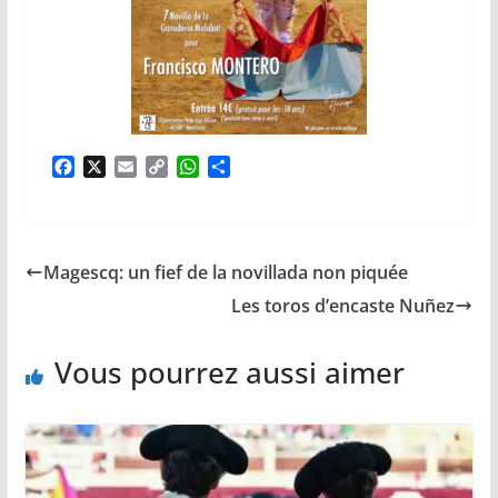
F
X
E
C
W
P
a
m
o
h
a
c
a
p
a
r
e
i
y
t
t
b
l
L
s
a
Magescq: un fief de la novillada non piquée
o
i
A
g
o
n
p
e
Les toros d’encaste Nuñez
k
k
p
r
Vous pourrez aussi aimer