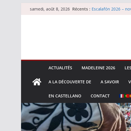
Passer
Récents :
Escalafón 2026 – nov
samedi, août 8, 2026
au
Les brèves du samed
Maurrin, rendez vous 
contenu
Les brèves du vendre
Escalafón 2026 – ma
ACTUALITÉS
MADELEINE 2026
LE
A LA DÉCOUVERTE DE
A SAVOIR
V
EN CASTELLANO
CONTACT