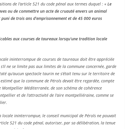
sitions de l’article 521 du code pénal aux termes duquel :
«
Le
u
18/06/2026
Olivier Castelnau
raves ou de commettre un acte de cruauté envers un animal
st puni de trois ans d’emprisonnement et de 45 000 euros
licables aux courses de taureaux lorsqu’une tradition locale
 locale ininterrompue de courses de taureaux doit être appréciée
s’il ne se limite pas aux limites de la commune concernée, garde
taté qu’aucun spectacle taurin ne s’était tenu sur le territoire de
, estimé que la commune de Pérols devait être regardée, compte
e Montpellier Méditerranée, de son schéma de cohérence
ntpellier et de l’attractivité de l’aire montpelliéraine, comme se
ier.
n locale ininterrompue, le conseil municipal de Pérols ne pouvait
rticle 521 du code pénal, autoriser, par sa délibération, la tenue