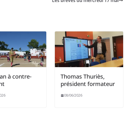
Les brèves du mercredi 17 mai
an à contre-
Thomas Thuriès,
nt
président formateur
026
08/06/2026