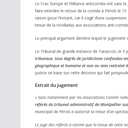
Le Crac Europe et l’Alliance anticorrida ont saisi la
faire interdire le retour de la corrida à Pérols le 
raison (pour l’instant, car il s’agit d’une suspensio
tenue de la novillada) aux associations anti-corrida
Le principal argument derrière lequel le jugement s
Le Tribunal de grande instance de Tarascon, le 5 ju
tribunaux, tous degrés de juridictions confondus en
géographique et humaine et non au sens restreint d
justice se base sur cette décision qui fait jurisprud
Extrait du jugement
«
Saisi notamment par les associations Comité radica
ACTUALITÉS TAURINES
référés du tribunal administratif de Montpellier su
CHRONIQUES TAURINES 2026
municipal de Pérols a autorisé la tenue d’un spectacl
Arles : au seuil 
espérances.
Le juge des référés a estimé que la tenue de cette n