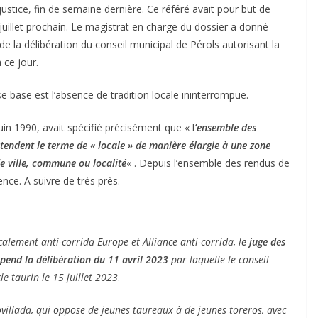
 justice, fin de semaine dernière. Ce référé avait pour but de
15 juillet prochain. Le magistrat en charge du dossier a donné
n de la délibération du conseil municipal de Pérols autorisant la
 ce jour.
e base est l’absence de tradition locale ininterrompue.
in 1990, avait spécifié précisément que « l
’ensemble des
tendent le terme de « locale » de manière élargie à une zone
e ville, commune ou localité
« . Depuis l’ensemble des rendus de
ence. A suivre de très près.
lement anti-corrida Europe et Alliance anti-corrida, l
e juge des
ACTUALITÉS TAURINES
spend la délibération du 11 avril 2023
par laquelle le conseil
CHRONIQUES TAURINES 2026
e taurin le 15 juillet 2023
.
des
Istres : la feria des
ultimes émotions
ovillada, qui oppose de jeunes taureaux à de jeunes toreros, avec