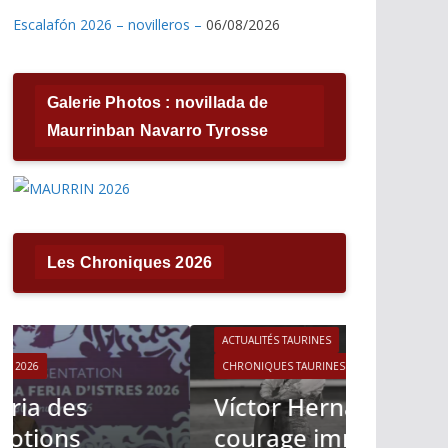
Escalafón 2026 – novilleros –
06/08/2026
Galerie Photos : novillada de
Maurrinban Navarro Tyrosse
Les Chroniques 2026
ACTUALITÉS TAURINES
CHRONIQUES TAURINES 2026
ACTUALITÉS T
Víctor Hernández : le
CHRONIQUES 
courage immobile
Madrid