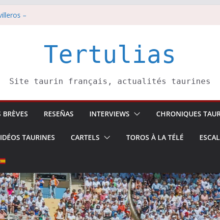
illeros –
i 8 août
est pris pour l’an prochain.
di 7 août
Tertulias
tadors de toros-
Site taurin français, actualités taurines
S BRÈVES
RESEÑAS
INTERVIEWS
CHRONIQUES TAUR
IDÉOS TAURINES
CARTELS
TOROS À LA TÉLÉ
ESCA