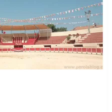
TAURINES 2026
ACTUALITÉS TAURINES
PHOTOS TAURINES 2026
ure en
Bayonne, la corrida des
fêtes en photos
17/07/2026
Tertulias
s