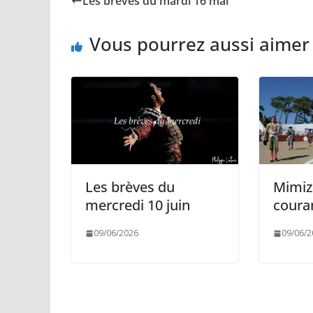
Les brèves du mardi 16 mai
o
i
A
g
o
n
p
e
k
k
p
r
Vous pourrez aussi aimer
Les brèves du
Mimiz
mercredi 10 juin
coura
09/06/2026
09/06/2