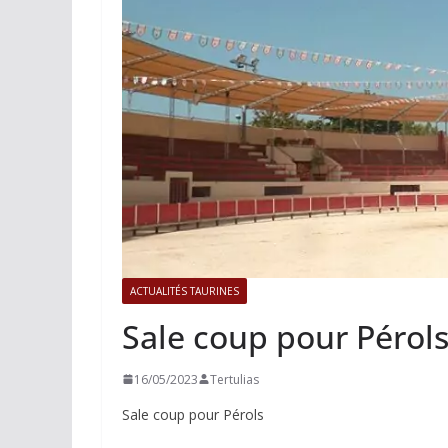
ACTUALITÉS TAURINES
PHOTOS 
Istres, l’ouvert
photos
19/06/2026
Tertulias
ACTUALITÉS TAURINES
Sale coup pour Pérol
16/05/2023
Tertulias
Sale coup pour Pérols