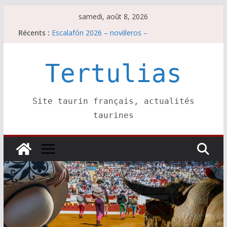
Passer
samedi, août 8, 2026
au
Récents :
Escalafón 2026 – novilleros –
contenu
Les brèves du samedi 8 août
Maurrin, rendez vous est pris pour l’an prochain.
Les brèves du vendredi 7 août
Tertulias
Escalafón 2026 – matadors de toros-
Site taurin français, actualités
taurines