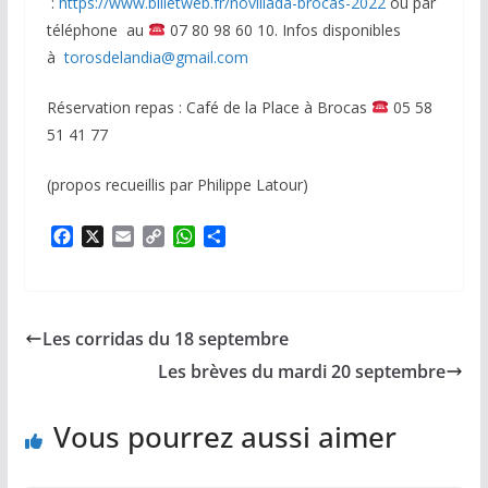
:
https://www.billetweb.fr/novillada-brocas-2022
ou par
téléphone au
07 80 98 60 10. Infos disponibles
à
torosdelandia@gmail.com
Réservation repas : Café de la Place à Brocas
05 58
51 41 77
(propos recueillis par Philippe Latour)
F
X
E
C
W
P
a
m
o
h
a
c
a
p
a
r
e
i
y
t
t
b
l
L
s
a
Les corridas du 18 septembre
o
i
A
g
o
n
p
e
Les brèves du mardi 20 septembre
k
k
p
r
Vous pourrez aussi aimer