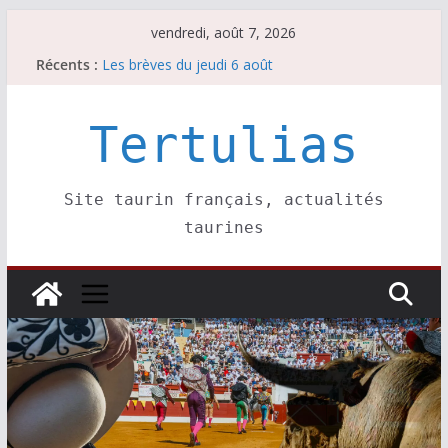
Passer
vendredi, août 7, 2026
au
Récents :
Les brèves du jeudi 6 août
contenu
Maurrin, rendez vous est pris pour l’an prochain.
Les brèves du vendredi 7 août
Escalafón 2026 – matadors de toros-
Tertulias
Escalafón 2026 – novilleros –
Site taurin français, actualités
taurines