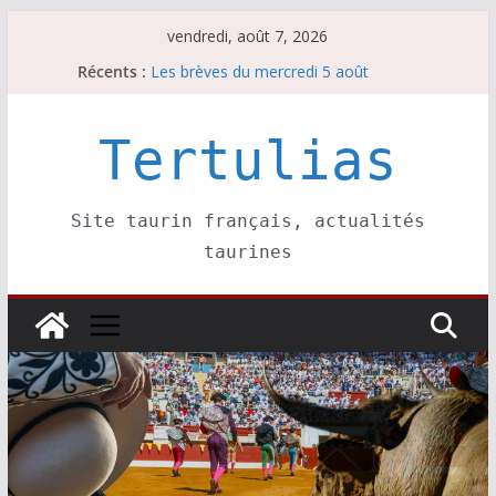
Passer
vendredi, août 7, 2026
au
Récents :
Les brèves du mercredi 5 août
contenu
Les brèves du vendredi 7 août
Escalafón 2026 – matadors de toros-
Escalafón 2026 – novilleros –
Tertulias
Les brèves du jeudi 6 août
Site taurin français, actualités
taurines