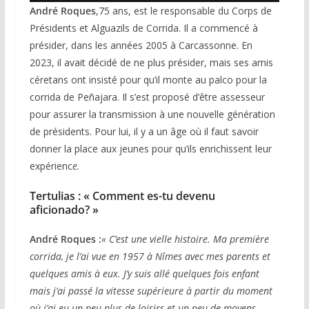
André Roques
,75 ans, est le responsable du Corps de
Présidents et Alguazils de Corrida. Il a commencé à
présider, dans les années 2005 à Carcassonne. En
2023, il avait décidé de ne plus présider, mais ses amis
céretans ont insisté pour qu’il monte au palco pour la
corrida de Peñajara. Il s’est proposé d’être assesseur
pour assurer la transmission à une nouvelle génération
de présidents. Pour lui, il y a un âge où il faut savoir
donner la place aux jeunes pour qu’ils enrichissent leur
expérienc
e.
Tertulias : « Comment es-tu devenu
aficionado? »
André Roques :
« C’est une vielle histoire. Ma première
corrida, je l’ai vue en 1957 à Nîmes avec mes parents et
quelques amis à eux. J’y suis allé quelques fois enfant
mais j’ai passé la vitesse supérieure à partir du moment
où j’ai eu un peu plus de loisirs et un peu de moyens.