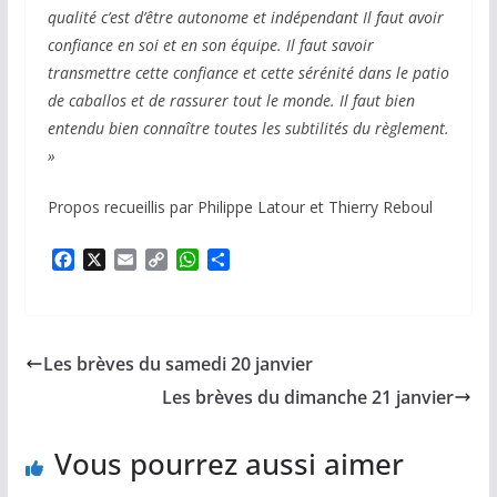
qualité c’est d’être autonome et indépendant Il faut avoir
confiance en soi et en son équipe. Il faut savoir
transmettre cette confiance et cette sérénité dans le patio
de caballos et de rassurer tout le monde. Il faut bien
entendu bien connaître toutes les subtilités du règlement.
»
Propos recueillis par Philippe Latour et Thierry Reboul
F
X
E
C
W
P
a
m
o
h
a
c
a
p
a
r
e
i
y
t
t
b
l
L
s
a
Les brèves du samedi 20 janvier
o
i
A
g
o
n
p
e
Les brèves du dimanche 21 janvier
k
k
p
r
Vous pourrez aussi aimer