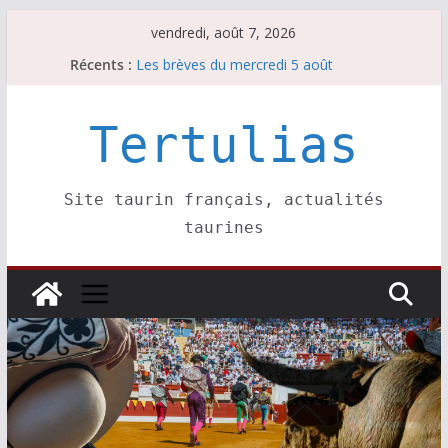
Passer
vendredi, août 7, 2026
au
Récents :
Les brèves du mercredi 5 août
contenu
Les brèves du vendredi 7 août
Escalafón 2026 – matadors de toros-
Escalafón 2026 – novilleros –
Tertulias
Les brèves du jeudi 6 août
Site taurin français, actualités
taurines