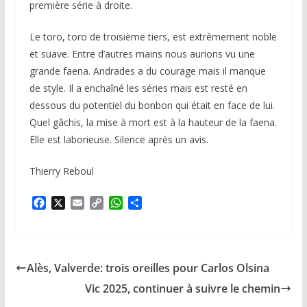
première série à droite.
Le toro, toro de troisième tiers, est extrêmement noble
et suave. Entre d’autres mains nous aurions vu une
grande faena. Andrades a du courage mais il manque
de style. Il a enchaîné les séries mais est resté en
dessous du potentiel du bonbon qui était en face de lui.
Quel gâchis, la mise à mort est à la hauteur de la faena.
Elle est laborieuse. Silence après un avis.
Thierry Reboul
F
X
E
C
W
P
a
m
o
h
a
c
a
p
a
r
e
i
y
t
t
b
l
L
s
a
Alès, Valverde: trois oreilles pour Carlos Olsina
o
i
A
g
o
n
p
e
Vic 2025, continuer à suivre le chemin
k
k
p
r