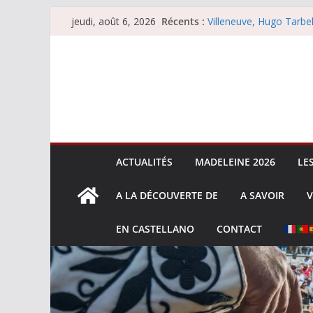
Passer
Récents :
Villeneuve, Hugo Tarbel
jeudi, août 6, 2026
au
Escalafón 2026 – mata
Escalafón 2026 – novill
contenu
Les brèves du jeudi 6 
Les brèves du mercredi
ACTUALITÉS
MADELEINE 2026
LE
A LA DÉCOUVERTE DE
A SAVOIR
V
EN CASTELLANO
CONTACT