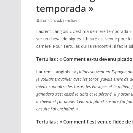
temporada »
03/02/2024
Tertulias
Laurent Langlois « c’est ma dernière temporada ». 
sur un cheval de piques. L’heure est venue pour lui
carrière. Pour Tertulias qui l’a rencontré, il fait le
Tertulias : « Comment es-tu devenu picador
Laurent Langlois :
« J’allais souvent en Espagne d
je voulais travailler avec les toros. J’avais envie de
mieux connaître les toros, les élevages et le milieu,
ganadero s’est cassé le tibia et le péroné. Il y avai
à cheval et j’ai piqué. Cela m’a plu et ensuite j’ai fa
ensuite j’ai enchaîné. »
Tertulias : « Comment t’est venue l’idée de f