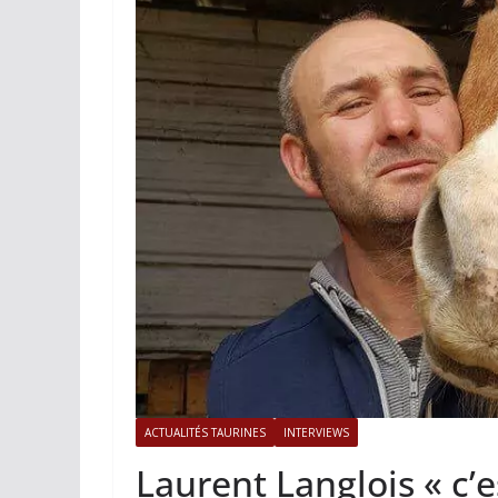
ACTUALITÉS TAURINES
PHOTOS 
Istres, l’ouvert
photos
19/06/2026
Tertulias
ACTUALITÉS TAURINES
INTERVIEWS
Laurent Langlois « c’