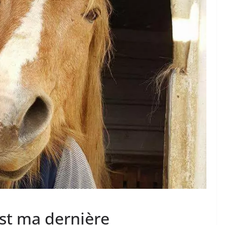
TAURINES 2026
ACTUALITÉS TAURINES
PHOTOS TAURINES 2026
ure en
Bayonne, la corrida des
fêtes en photos
17/07/2026
Tertulias
est ma dernière