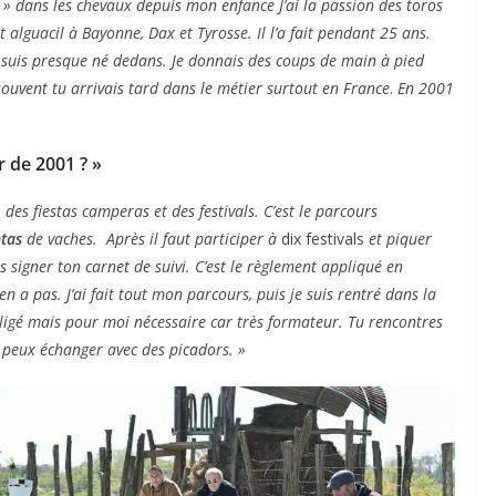
né » dans les chevaux depuis mon enfance
J’ai la passion des toros
t alguacil à Bayonne, Dax et Tyrosse. Il l’a fait pendant 25 ans.
 Je suis presque né dedans. Je donnais des coups de main à pied
souvent tu arrivais tard dans le métier surtout en France
.
En 2001
r de 2001 ? »
ACTUALITÉS TAURINES
 des fiestas camperas et des festivals. C’est le parcours
CHRONIQUES TAURINES 2026
ntas
de vaches. Après il faut participer à
dix festivals
et piquer
is signer ton carnet de suivi. C’est le règlement appliqué en
des
Istres : la feria des
 en a pas. J’ai fait tout mon parcours, puis je suis rentré dans la
ultimes émotions
bligé mais pour moi nécessaire car très formateur. Tu rencontres
u peux échanger avec des picadors. »
u
18/06/2026
Olivier Castelnau