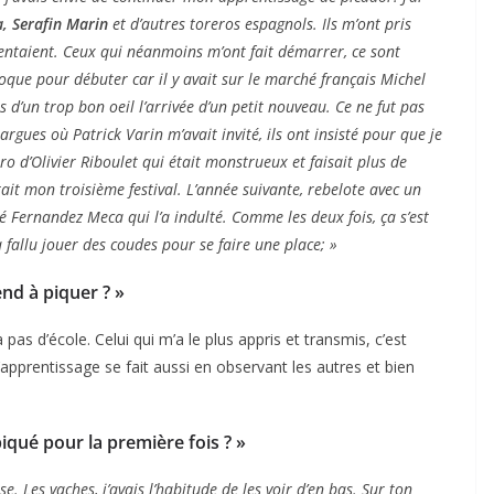
, Serafin Marin
et d’autres toreros espagnols. Ils m’ont pris
ientaient. Ceux qui néanmoins m’ont fait démarrer, ce sont
oque pour débuter car il y avait sur le marché français Michel
s d’un trop bon oeil l’arrivée d’un petit nouveau. Ce ne fut pas
argues où Patrick Varin m’avait invité, ils ont insisté pour que je
ro d’Olivier Riboulet qui était monstrueux et faisait plus de
tait mon troisième festival. L’année suivante, rebelote avec un
é Fernandez Meca qui l’a indulté. Comme les deux fois, ça s’est
 a fallu jouer des coudes pour se faire une place; »
nd à piquer ? »
 pas d’école. Celui qui m’a le plus appris et transmis, c’est
’apprentissage se fait aussi en observant les autres et bien
piqué pour la première fois ? »
ise. Les vaches, j’avais l’habitude de les voir d’en bas. Sur ton