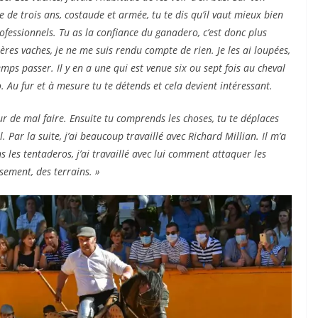
 de trois ans, costaude et armée, tu te dis qu’il vaut mieux bien
rofessionnels. Tu as la confiance du ganadero, c’est donc plus
res vaches, je ne me suis rendu compte de rien. Je les ai loupées,
temps passer. Il y en a une qui est venue six ou sept fois au cheval
. Au fur et à mesure tu te détends et cela devient intéressant.
ur de mal faire. Ensuite tu comprends les choses, tu te déplaces
l.
Par la suite, j’ai beaucoup travaillé avec Richard Millian. Il m’a
 les tentaderos, j’ai travaillé avec lui comment attaquer les
isement, des terrains. »