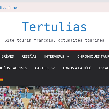
li confirme.
dors de toros-
eros –
août
Tertulias
 5 août
Site taurin français, actualités taurines
S BRÈVES
RESEÑAS
INTERVIEWS
CHRONIQUES TAUR
IDÉOS TAURINES
CARTELS
TOROS À LA TÉLÉ
ESCA