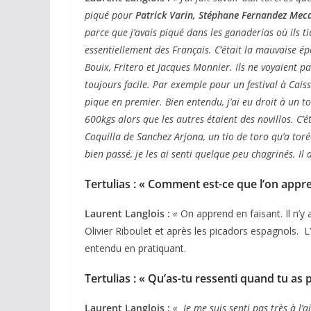
piqué pour
Patrick Varin, Stéphane Fernandez Meca
parce que j’avais piqué dans les ganaderias où ils t
essentiellement des Français. C’était la mauvaise ép
Bouix, Fritero et Jacques Monnier. Ils ne voyaient pa
toujours facile. Par exemple pour un festival à Caiss
pique en premier. Bien entendu, j’ai eu droit à un to
600kgs alors que les autres étaient des novillos. C’é
Coquilla de Sanchez Arjona, un tio de toro qu’a toré
bien passé, je les ai senti quelque peu chagrinés. Il
Tertulias : « Comment est-ce que l’on appre
Laurent Langlois :
«
On apprend en faisant. Il n’y a
Olivier Riboulet et après les picadors espagnols. L
entendu en pratiquant.
Tertulias : « Qu’as-tu ressenti quand tu as 
Laurent Langlois :
«
Je me suis senti pas très à l’a