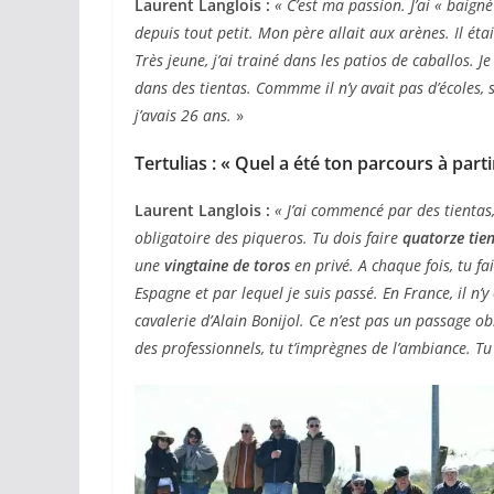
Laurent Langlois :
« C’est ma passion.
J’ai « baig
depuis tout petit. Mon père allait aux arènes. Il étai
Très jeune, j’ai trainé dans les patios de caballos.
dans des tientas. Commme il n’y avait pas d’écoles, 
j’avais 26 ans.
»
Tertulias : « Quel a été ton parcours à parti
ACTUALITÉS TAURINES
Laurent Langlois :
« J’ai commencé par des tientas,
CHRONIQUES TAURINES 2026
obligatoire des piqueros. Tu dois faire
quatorze tie
une
vingtaine de toros
en privé. A chaque fois, tu fa
Arles : au seuil 
Espagne et par lequel je suis passé. En France, il n’y
espérances.
cavalerie d’Alain Bonijol. Ce n’est pas un passage o
des professionnels, tu t’imprègnes de l’ambiance. T
02/04/2026
Olivier Castelna