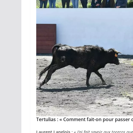
Tertulias : « Comment fait-on pour passer d
Laurent Langlois :
« J’ai fait savoir aux toreros q