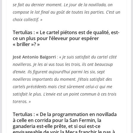
se fait au dernier moment. Le jour de la novillada, on
compose le lot final au goût de toutes les parties. C’est un
choix collectif.
»
Tertulias : «
Le cartel piétons est de qualité, est-
ce un plus pour l’éleveur pour espérer
« briller »?
»
José
Antonio
Baigorri
: «
Je suis satisfait du cartel côté
novilleros. Je les ai vus tous les trois, ils ont beaucoup
d’envie. Ils figurent aujourd’hui parmi les six, sept
novilleros importants du moment. J’étais satisfait des
cartels précédents mais c’est sûrement celui-ci qui me
satisfait le plus. L’envie est un point commun à ces trois
toreros.
»
Tertulias : «
De la programmation en novillada
à celle en corrida pour la San Fermin, la
ganaderia est-elle prête, et si oui est-ce
envisageable de voir la Meca franchir le pas à