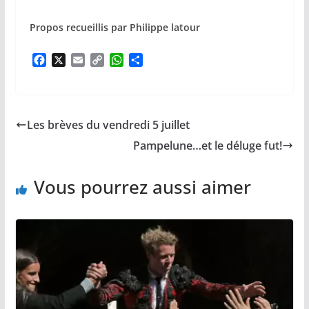
Propos recueillis par Philippe latour
F
X
E
C
W
P
a
m
o
h
a
c
a
p
a
r
e
i
y
t
t
b
l
L
s
a
Les brèves du vendredi 5 juillet
o
i
A
g
o
n
p
e
Pampelune…et le déluge fut!
k
k
p
r
Vous pourrez aussi aimer