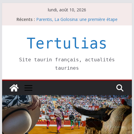
Passer
lundi, août 10, 2026
Coup de foudre à Soustons
au
Récents :
Parentis, La Golosina: une première étape
contenu
Les brèves du lundi 10 août
A Parentis, à part les brindis……
Tertulias
Les brèves du dimanche 9 août
Site taurin français, actualités
taurines