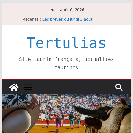
Passer
jeudi, août 6, 2026
au
La Sokamuturra de Pasai Donibane
Récents :
contenu
Les brèves du lundi 3 août
Les brèves du mercredi 5 août
Villeneuve, Hugo Tarbelli confirme.
Tertulias
Les brèves du mardi 4 août
Site taurin français, actualités
taurines