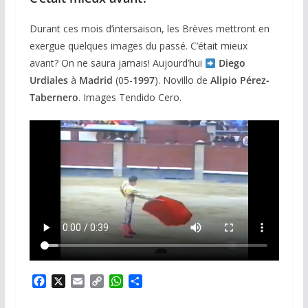
Durant ces mois d’intersaison, les Brèves mettront en
exergue quelques images du passé. C’était mieux
avant? On ne saura jamais! Aujourd’hui
Diego
Urdiales
à
Madrid
(05-
1997
). Novillo de
Alipio Pérez-
Tabernero
. Images Tendido Cero.
F
X
E
C
W
P
a
m
o
h
a