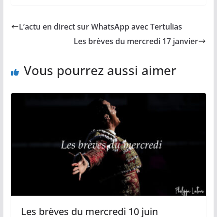
c
a
p
a
r
e
i
y
t
t
b
l
L
s
a
L’actu en direct sur WhatsApp avec Tertulias
o
i
A
g
o
n
p
e
Les brèves du mercredi 17 janvier
k
k
p
r
Vous pourrez aussi aimer
Les brèves du mercredi 10 juin