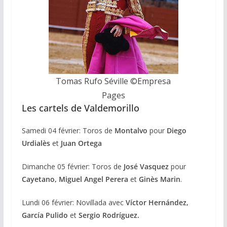
Tomas Rufo Séville ©️Empresa
Pages
Les cartels de Valdemorillo
Samedi 04 février: Toros de
Montalvo
pour
Diego
Urdialès
et
Juan Ortega
Dimanche 05 février: Toros de
José Vasquez
pour
Cayetano, Miguel Angel Perera
et
Ginès Marin
.
Lundi 06 février: Novillada avec
Víctor Hernández,
García Pulido
et
Sergio Rodríguez.