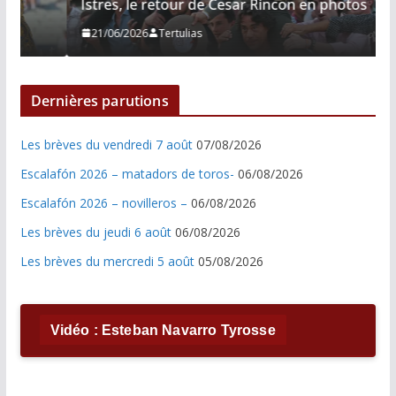
Istres, le retour de Cesar Rincon en photos
21/06/2026
Tertulias
Dernières parutions
Les brèves du vendredi 7 août
07/08/2026
Escalafón 2026 – matadors de toros-
06/08/2026
Escalafón 2026 – novilleros –
06/08/2026
Les brèves du jeudi 6 août
06/08/2026
Les brèves du mercredi 5 août
05/08/2026
Vidéo : Esteban Navarro Tyrosse