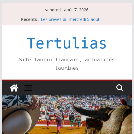
Passer
vendredi, août 7, 2026
au
Récents :
Les brèves du mercredi 5 août
contenu
Les brèves du vendredi 7 août
Escalafón 2026 – matadors de toros-
Escalafón 2026 – novilleros –
Tertulias
Les brèves du jeudi 6 août
Site taurin français, actualités
taurines