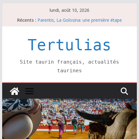
Passer
lundi, août 10, 2026
au
Récents :
Parentis, La Golosina: une première étape
contenu
Les brèves du lundi 10 août
A Parentis, à part les brindis……
Les brèves du dimanche 9 août
Tertulias
Coup de foudre à Soustons
Site taurin français, actualités
taurines