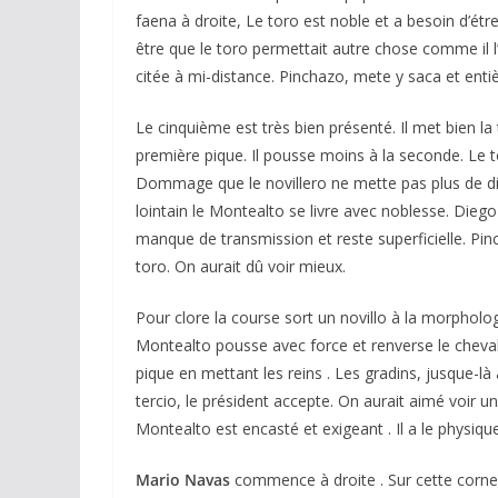
faena à droite, Le toro est noble et a besoin d’étre
être que le toro permettait autre chose comme il l
citée à mi-distance. Pinchazo, mete y saca et entiè
Le cinquième est très bien présenté. Il met bien l
première pique. Il pousse moins à la seconde. Le to
Dommage que le novillero ne mette pas plus de di
lointain le Montealto se livre avec noblesse. Dieg
manque de transmission et reste superficielle. Pinc
toro. On aurait dû voir mieux.
Pour clore la course sort un novillo à la morphologi
Montealto pousse avec force et renverse le cheval
pique en mettant les reins . Les gradins, jusque-l
tercio, le président accepte. On aurait aimé voir un
Montealto est encasté et exigeant . Il a le physiqu
Mario Navas
commence à droite . Sur cette corne, 