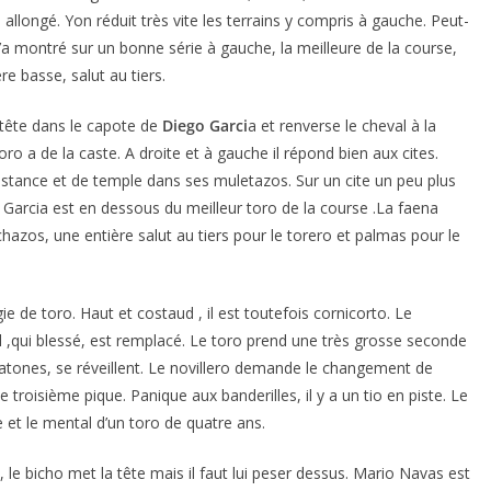
 allongé. Yon réduit très vite les terrains y compris à gauche. Peut-
’a montré sur un bonne série à gauche, la meilleure de la course,
re basse, salut au tiers.
a tête dans le capote de
Diego Garci
a et renverse le cheval à la
ro a de la caste. A droite et à gauche il répond bien aux cites.
stance et de temple dans ses muletazos. Sur un cite un peu plus
o Garcia est en dessous du meilleur toro de la course .La faena
hazos, une entière salut au tiers pour le torero et palmas pour le
e de toro. Haut et costaud , il est toutefois cornicorto. Le
 ,qui blessé, est remplacé. Le toro prend une très grosse seconde
à atones, se réveillent. Le novillero demande le changement de
e troisième pique. Panique aux banderilles, il y a un tio en piste. Le
e et le mental d’un toro de quatre ans.
le bicho met la tête mais il faut lui peser dessus. Mario Navas est