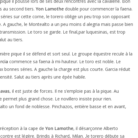
 piqué il pousse lors de ses deux rencontres avec la cavalerie. Bon
s au second tiers.
Yon Lamothe
double pour commencer la faena.
s séries sur cette corne, le torero oblige un peu trop son opposant
. A gauche, le Montealto a un peu moins d alegria mais passe bien
smission. Le toro se garde. Le final,par luquesinas, est trop
ut au tiers.
ère pique il se défend et sort seul. Le groupe équestre recule à la
rcia
commence sa faena à mi-hauteur. Le toro est noble. Le
eux bonnes séries. A gauche la charge est plus courte. Garcia réduit
ensité. Salut au tiers après une épée habile.
avas,
il est juste de forces. Il ne s’emploie pas à la pique. Au
l ne permet plus grand chose. Le novillero insiste pour rien.
lto un fond de noblesse. Pinchazos, entière basse et en avant,
réception à la cape de
Yon Lamothe
, il désarçonne Alberto
ontre est légère. Brindis à Richard, Milan. ,le torero débute sa