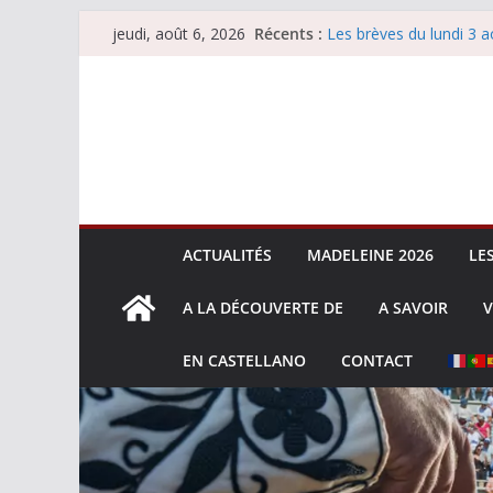
La Sokamuturra de Pas
Passer
Récents :
Les brèves du lundi 3 a
jeudi, août 6, 2026
au
Les brèves du mercredi
Villeneuve, Hugo Tarbel
contenu
Les brèves du mardi 4 
ACTUALITÉS
MADELEINE 2026
LE
A LA DÉCOUVERTE DE
A SAVOIR
V
EN CASTELLANO
CONTACT