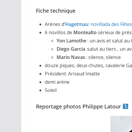
Fiche technique
Arènes d’
Hagetmau
:
novillada des Fête
6 novillos de
Montealto
sérieux de pré
Yon Lamothe
: un avis et salut au 
Diego Garcia
:salut au tiers , un av
ACTUALITÉS TAURINES
Mario Navas
: silence, silence
CHRONIQUES TAURIN
douze piques, deux chutes, cavalerie Ga
Arles : au 
Président: Arnaud Imatte
demi arène
espérance
Soleil
02/04/2026
Olivi
Reportage photos Philippe Latour