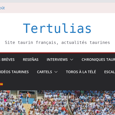
ai Donibane
oût
 5 août
li confirme.
août
Tertulias
Site taurin français, actualités taurines
S BRÈVES
RESEÑAS
INTERVIEWS
CHRONIQUES TAUR
IDÉOS TAURINES
CARTELS
TOROS À LA TÉLÉ
ESCA