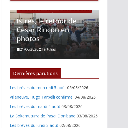
ACTUALITÉS TAURINES
PHOTOS TAURINES 2026
6
Istres, le retour de
ACTUALITÉS T
Cesar Rincon en
Istres,
photos
Nino J
21/06/2026
Tertulias
21/06/2026
Dernières parutions
Les brèves du mercredi 5 août
05/08/2026
Villeneuve, Hugo Tarbelli confirme.
04/08/2026
Les brèves du mardi 4 août
03/08/2026
La Sokamuturra de Pasai Donibane
03/08/2026
Les brèves du lundi 3 août
02/08/2026