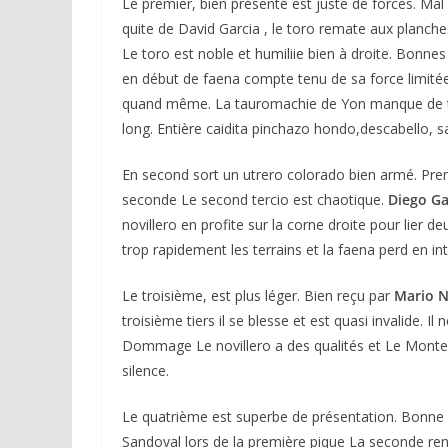
Le premier, bien présenté est juste de forces. Mal
quite de David Garcia , le toro remate aux planche
Le toro est noble et humiliie bien à droite. Bonne
en début de faena compte tenu de sa force limitée
quand même. La tauromachie de Yon manque de tran
long. Entière caidita pinchazo hondo,descabello, sal
En second sort un utrero colorado bien armé. Premi
seconde Le second tercio est chaotique.
Diego Ga
novillero en profite sur la corne droite pour lier d
trop rapidement les terrains et la faena perd en int
Le troisième, est plus léger. Bien reçu par
Mario N
troisième tiers il se blesse et est quasi invalide. I
Dommage Le novillero a des qualités et Le Montea
silence.
Le quatrième est superbe de présentation. Bonne 
Sandoval lors de la première pique La seconde renc