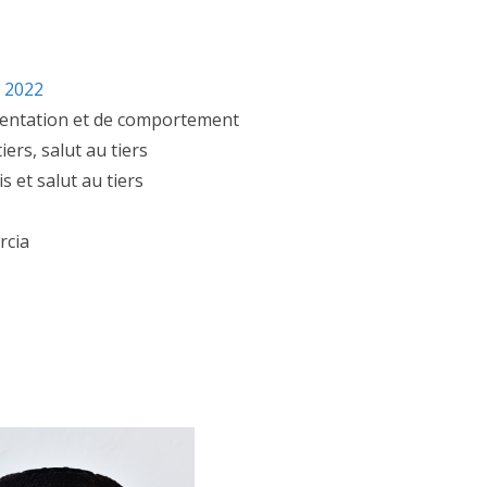
s 2022
sentation et de comportement
tiers, salut au tiers
is et salut au tiers
ACTUALITÉS TAURINES
ES 2026
CHRONIQUES TAURINES 2026
rcia
seuil des
Istres : la feria des
s.
ultimes émotions
er Castelnau
18/06/2026
Olivier Castelnau