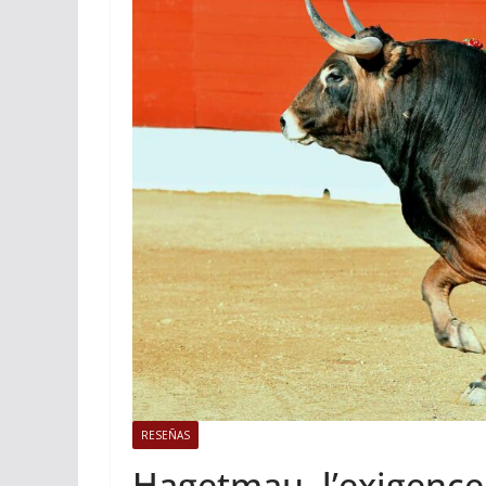
ACTUALITÉS TAURINES
Istres, l’o
photos
19/06/2026
Tertu
RESEÑAS
Hagetmau, l’exigence