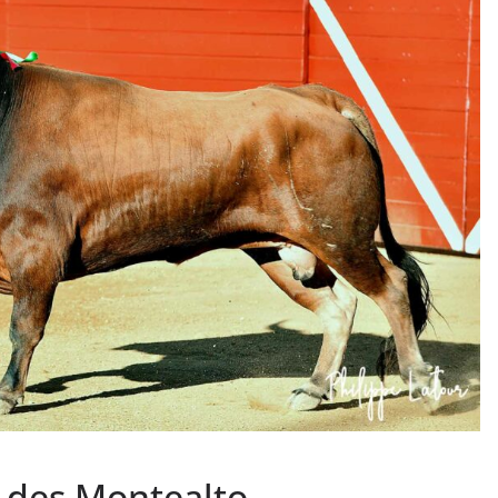
PHOTOS TAURINES 2026
ACTUALITÉS TAURINES
PHOTOS TAURINES 202
uverture en
Bayonne, la corrida
des fêtes en photos
lias
17/07/2026
Tertulias
 des Montealto