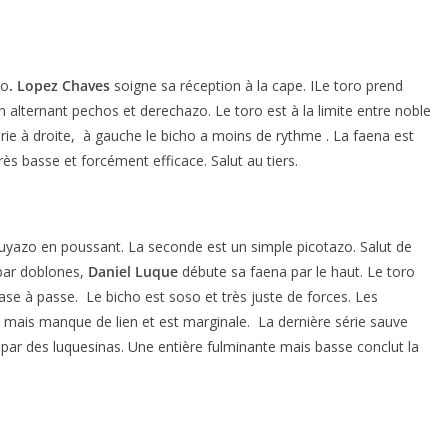
to
. Lopez Chaves
soigne sa réception à la cape. ILe toro prend
lternant pechos et derechazo. Le toro est à la limite entre noble
rie à droite, à gauche le bicho a moins de rythme . La faena est
s basse et forcément efficace. Salut au tiers.
puyazo en poussant. La seconde est un simple picotazo. Salut de
par doblones,
Daniel Luque
débute sa faena par le haut. Le toro
 pase à passe. Le bicho est soso et très juste de forces. Les
e mais manque de lien et est marginale. La dernière série sauve
ar des luquesinas. Une entière fulminante mais basse conclut la