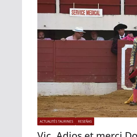
ACTUALITÉS TAURINES
Istres, l’o
photos
19/06/2026
Tertu
ACTUALITÉS TAURINES
RESEÑAS
Vic, Adios et merci 