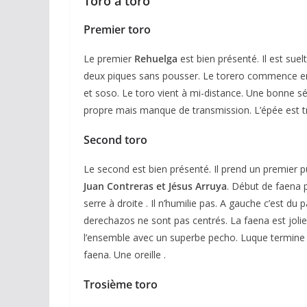
Toro à toro
Premier toro
Le premier
Rehuelga
est bien présenté. Il est suel
deux piques sans pousser. Le torero commence en a
et soso. Le toro vient à mi-distance. Une bonne sé
propre mais manque de transmission. L’épée est trè
Second toro
Le second est bien présenté. Il prend un premier 
Juan Contreras et Jésus Arruya
. Début de faena 
serre à droite . Il n’humilie pas. A gauche c’est du
derechazos ne sont pas centrés. La faena est joli
l’ensemble avec un superbe pecho. Luque termine p
faena. Une oreille .
Trosième toro