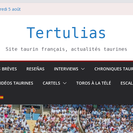
redi 5 août
redi 7 août
atadors de toros-
villeros –
Tertulias
 6 août
Site taurin français, actualités taurines
S BRÈVES
RESEÑAS
INTERVIEWS
CHRONIQUES TAUR
IDÉOS TAURINES
CARTELS
TOROS À LA TÉLÉ
ESCA