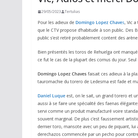
29/05/2023
Tertulias
Pour les adieux de
Domingo Lopez Chave
s
, Vic 
que le CTV propose d’habitude à son public. Des B
public s’est retiré probablement content des arènes
Bien présentés les toros de Rehuelga ont manqué d
ce fut le cas de la plupart des cornus du jour. Seul
Domingo Lopez Chaves
faisait ces adieux à la p
tauromachie du torero de Ledesma est fade et mal
Daniel Luque
est, on le sait, un grand torero et u
aussi à se faire une spécialité des faenas élégant
servi comme un produit manufacturé voire standardi
souvent marginal. De plus c’est faussement artistiq
dernier toro, mansote avec un peu de piquant, lui 
derechazos commencée par un pecho pour contrer 