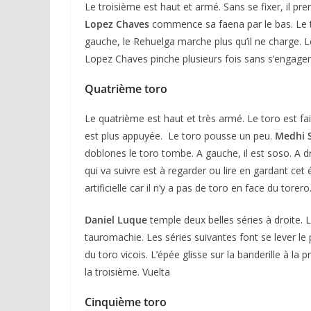
Le troisième est haut et armé. Sans se fixer, il p
Lopez Chaves
commence sa faena par le bas. Le t
gauche, le Rehuelga marche plus qu’il ne charge. L
Lopez Chaves pinche plusieurs fois sans s’engager
Quatrième toro
Le quatrième est haut et très armé. Le toro est faib
est plus appuyée. Le toro pousse un peu.
Medhi S
doblones le toro tombe. A gauche, il est soso. A dr
qui va suivre est à regarder ou lire en gardant cet
artificielle car il n’y a pas de toro en face du torero
Daniel Luque
temple deux belles séries à droite. 
tauromachie. Les séries suivantes font se lever le 
du toro vicois. L’épée glisse sur la banderille à l
la troisième. Vuelta
Cinquième toro