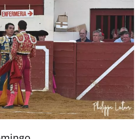
PHOTOS TAURINES 2026
ACTUALITÉS TAURINES
PHOTOS TAURINES 202
uverture en
Bayonne, la corrida
des fêtes en photos
lias
17/07/2026
Tertulias
Domingo