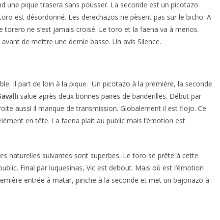
rend une pique trasera sans pousser. La seconde est un picotazo.
oro est désordonné. Les derechazos ne pèsent pas sur le bicho. A
e torero ne s’est jamais croisé. Le toro et la faena va à menos.
 avant de mettre une demie basse. Un avis Silence.
le. Il part de loin à la pique. Un picotazo à la première, la seconde
avall
i salue après deux bonnes paires de banderilles. Début par
oite aussi il manque de transmission. Globalement il est flojo. Ce
 élément en tête. La faena plait au public mais l’émotion est
.
Les naturelles suivantes sont superbes. Le toro se prête à cette
public. Final par luquesinas, Vic est debout. Mais où est l’émotion
a première entrée à matar, pinche à la seconde et met un bajonazo à