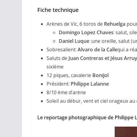
Fiche technique
Arènes de Vic, 6 toros de
Rehuelga
pou
Domingo Lopez Chaves
: salut, si
Daniel Luque
:une oreille, salut (u
Sobresalient:
Alvaro de la Calle
qui a réa
Saluts de
Juan Contreras et Jésus Arru
ACTUALITÉS TAURINES
sixième
CHRONIQUES TAURIN
12 piques, cavalerie
Bonijol
Arles : au 
Président:
Philippe Lalanne
8/10 ème d’arène
espérance
Soleil au débur, vent et ciel orageux au
02/04/2026
Olivi
Le reportage photographique de Philippe 