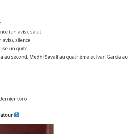
r
lence (un avis), salut
n avis), silence
lisé un quite
ya
au second,
Medhi Savali
au quatrième et Ivan Garcia au
ACTUALITÉS TAURINES
ES 2026
CHRONIQUES TAURINES 2026
seuil des
Istres : la feria des
s.
ultimes émotions
 dernier toro
er Castelnau
18/06/2026
Olivier Castelnau
Latour