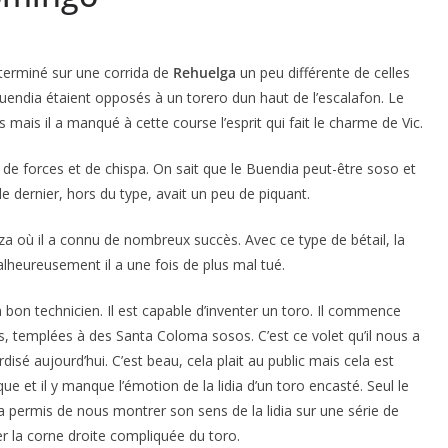
a terminé sur une corrida de
Rehuelga
un peu différente de celles
uendia étaient opposés à un torero dun haut de l’escalafon. Le
 mais il a manqué à cette course l’esprit qui fait le charme de Vic.
e forces et de chispa. On sait que le Buendia peut-être soso et
 le dernier, hors du type, avait un peu de piquant.
laza où il a connu de nombreux succès. Avec ce type de bétail, la
heureusement il a une fois de plus mal tué.
n bon technicien. Il est capable d’inventer un toro. Il commence
es, templées à des Santa Coloma sosos. C’est ce volet qu’il nous a
sé aujourd’hui. C’est beau, cela plait au public mais cela est
ue et il y manque l’émotion de la lidia d’un toro encasté. Seul le
a permis de nous montrer son sens de la lidia sur une série de
la corne droite compliquée du toro.