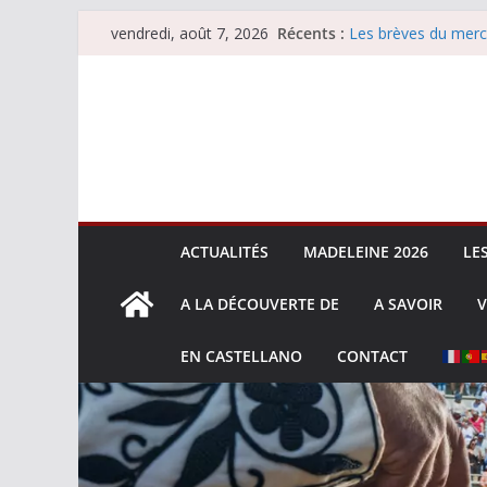
Passer
Récents :
Les brèves du merc
vendredi, août 7, 2026
au
Les brèves du vend
Escalafón 2026 – m
contenu
Escalafón 2026 – no
Les brèves du jeudi
ACTUALITÉS
MADELEINE 2026
LE
A LA DÉCOUVERTE DE
A SAVOIR
V
EN CASTELLANO
CONTACT