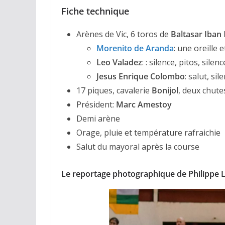
Fiche technique
Arènes de Vic, 6 toros de
Baltasar Iban
Morenito de Aranda
: une oreille 
Leo Valadez
: : silence, pitos, silenc
Jesus Enrique Colombo
: salut, sil
17 piques, cavalerie
Bonijol
, deux chute
ACTUALITÉS TAURINES
Président:
Marc Amestoy
CHRONIQUES TAURIN
Demi arène
Arles : au 
Orage, pluie et température rafraichie
espérance
Salut du mayoral après la course
02/04/2026
Olivi
Le reportage photographique de Philippe 