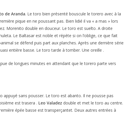
to de Aranda
. Le toro bien présenté bouscule le torero avec à la
remière pique en ne poussant pas. Bien lidié il va « a mas » lors
ez. Morenito double en douceur. Le toro est suelto. A droite
eta. Le Baltasar est noble et répète si on l’oblige, ce que fait
 »animal se défend puis part aux planches. Après une dernière série
uasi entière basse. Le toro tarde à tomber. Une oreille .
ompue de longues minutes en attendant que le torero parte vers
o appuyé sans pousser. Le toro est abanto. Il ne pousse pas
oisième est trasera .
Leo Valadez
double et met le toro au centre.
 première épée basse est transperçantet. Deux autres entrées à