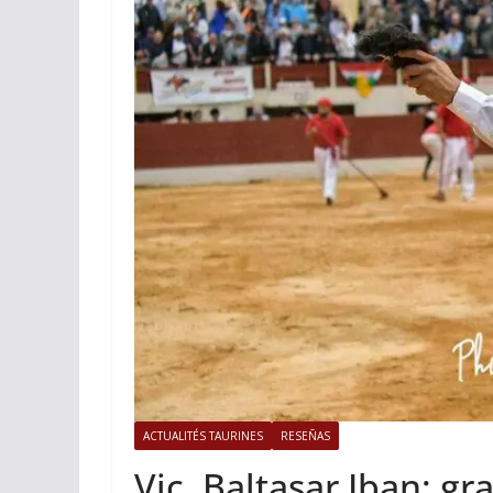
ACTUALITÉS TAURINES
Istres, l’o
photos
19/06/2026
Tertu
ACTUALITÉS TAURINES
RESEÑAS
Vic, Baltasar Iban: g