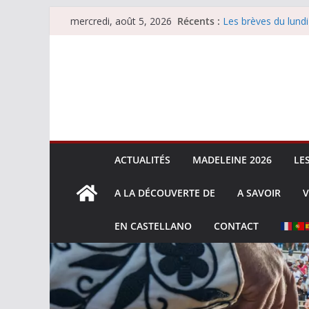
Passer
Récents :
Les brèves du lundi
mercredi, août 5, 2026
au
Les brèves du merc
Villeneuve, Hugo Ta
contenu
Les brèves du mard
La Sokamuturra de
ACTUALITÉS
MADELEINE 2026
LE
A LA DÉCOUVERTE DE
A SAVOIR
V
EN CASTELLANO
CONTACT