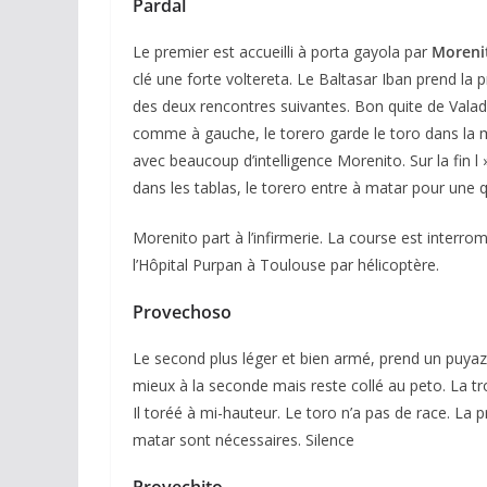
Pardal
Le premier est accueilli à porta gayola par
Moreni
clé une forte voltereta. Le Baltasar Iban prend la p
des deux rencontres suivantes. Bon quite de Valad
comme à gauche, le torero garde le toro dans la mul
avec beaucoup d’intelligence Morenito. Sur la fin l
dans les tablas, le torero entre à matar pour une q
Morenito part à l’infirmerie. La course est interr
l’Hôpital Purpan à Toulouse par hélicoptère.
Provechoso
Le second plus léger et bien armé, prend un puyaz
mieux à la seconde mais reste collé au peto. La tr
Il toréé à mi-hauteur. Le toro n’a pas de race. La
matar sont nécessaires. Silence