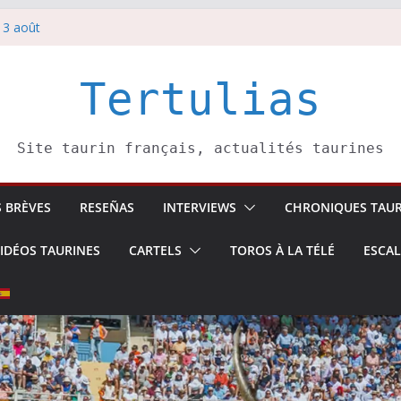
 3 août
redi 5 août
rbelli confirme.
i 4 août
Tertulias
 Pasai Donibane
Site taurin français, actualités taurines
S BRÈVES
RESEÑAS
INTERVIEWS
CHRONIQUES TAUR
IDÉOS TAURINES
CARTELS
TOROS À LA TÉLÉ
ESCA