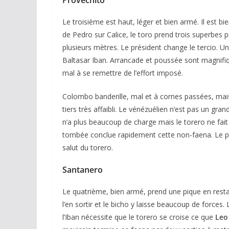
Provechito
Le troisième est haut, léger et bien armé. Il est bi
de Pedro sur Calice, le toro prend trois superbes pu
plusieurs mètres. Le président change le tercio. U
Baltasar Iban. Arrancade et poussée sont magnifiq
mal à se remettre de l’effort imposé.
Colombo banderille, mal et à cornes passées, mais
tiers très affaibli. Le vénézuélien n’est pas un gran
n’a plus beaucoup de charge mais le torero ne fait 
tombée conclue rapidement cette non-faena. Le palco
salut du torero.
Santanero
Le quatrième, bien armé, prend une pique en resta
l’en sortir et le bicho y laisse beaucoup de forces.
l’Iban nécessite que le torero se croise ce que
Leo