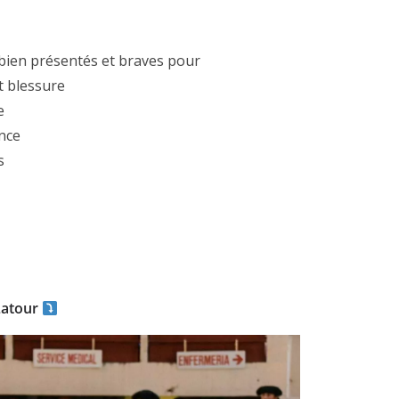
bien présentés et braves pour
et blessure
e
ence
s
ACTUALITÉS TAURINES
ES 2026
CHRONIQUES TAURINES 2026
seuil des
Istres : la feria des
s.
ultimes émotions
er Castelnau
18/06/2026
Olivier Castelnau
Latour