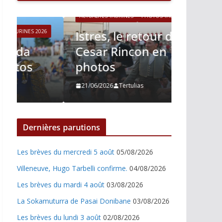
ACTUALITÉS TAURINES
PHOTOS TAURINES 2026
6
Istres, le retour de
ACTUALITÉS T
Cesar Rincon en
Istres,
photos
Nino J
21/06/2026
Tertulias
21/06/2026
Dernières parutions
Les brèves du mercredi 5 août
05/08/2026
Villeneuve, Hugo Tarbelli confirme.
04/08/2026
Les brèves du mardi 4 août
03/08/2026
La Sokamuturra de Pasai Donibane
03/08/2026
Les brèves du lundi 3 août
02/08/2026