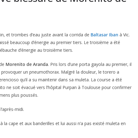
n, et trombes d’eau juste avant la corrida de
Baltasar Iban
à Vic.
laissé beaucoup d’énergie au premier tiers. Le troisième a été
ébauche d’énergie au troisième tiers.
 de
Morenito de Aranda
. Pris lors d’une porta gayola au premier, il
it provoquer un pneumothorax. Malgré la douleur, le torero a
rencioso qu’il a su maintenir dans sa muleta. La course a été
o ne soit évacué vers l’hôpital Purpan à Toulouse pour confirmer
amens plus poussés.
l’après-midi.
à la cape et aux banderilles et lui aussi n’a pas existé muleta en