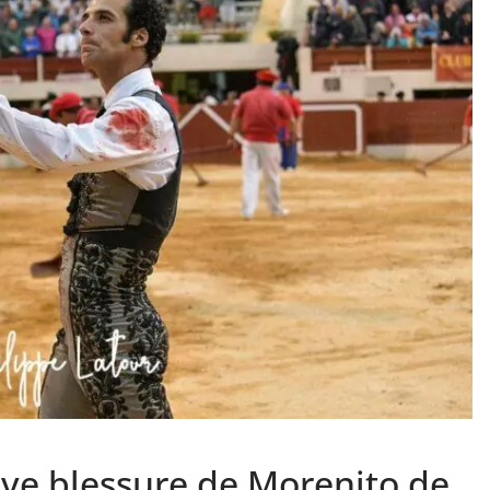
PHOTOS TAURINES 2026
ACTUALITÉS TAURINES
PHOTOS TAURINES 202
uverture en
Bayonne, la corrida
des fêtes en photos
lias
17/07/2026
Tertulias
rave blessure de Morenito de