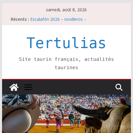
Passer
samedi, août 8, 2026
au
Récents :
Escalafón 2026 – novilleros –
contenu
Les brèves du samedi 8 août
Maurrin, rendez vous est pris pour l’an prochain.
Les brèves du vendredi 7 août
Tertulias
Escalafón 2026 – matadors de toros-
Site taurin français, actualités
taurines