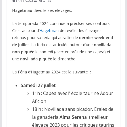
14/11/2023
Tertulias
Hagetmau
dévoile ses élevages.
La temporada 2024 continue à précIser ses contours.
C’est au tour d’
Hagetmau
de révéler les élevages
retenus pour sa feria qui aura lieu le
dernier week-end
de juillet
. La feria est articulée autour d’une
novillada
non piquée
le samedi (avec en prélude une capea) et
une
novillada piquée
le dimanche.
La Féria d’Hagetmau 2024 est la suivante :
Samedi 27 juillet
11h : Capea avec l’ école taurine Adour
Aficion
18 h : Novillada sans picador. Erales de
la ganaderia
Alma Serena
(meilleur
élevage 2023 pour les critiques taurins