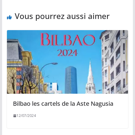
k
k
p
r
Vous pourrez aussi aimer
Bilbao les cartels de la Aste Nagusia
12/07/2024