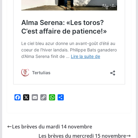
F
X
E
C
W
P
a
m
o
h
a
c
a
p
a
r
e
i
y
t
t
b
l
L
s
a
Les brèves du mardi 14 novembre
o
i
A
g
o
n
p
e
Les brèves du mercredi 15 novembre