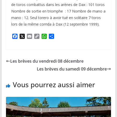
de toros combattus dans les arènes de Dax : 101 toros
Nombre de sortie en triomphe : 17 Nombre de mano a
mano : 12. Seul torero à avoir tué en solitaire 7 toros
lors de la même corrida à Dax (12 septembre 1999).
F
X
E
C
W
P
a
m
o
h
a
c
a
p
a
r
e
i
y
t
t
b
l
L
s
a
Les brèves du vendredi 08 décembre
o
i
A
g
o
n
p
e
Les brèves du samedi 09 décembre
k
k
p
r
Vous pourrez aussi aimer