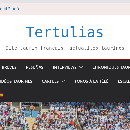
redi 5 août
redi 7 août
atadors de toros-
villeros –
Tertulias
 6 août
Site taurin français, actualités taurines
S BRÈVES
RESEÑAS
INTERVIEWS
CHRONIQUES TAUR
IDÉOS TAURINES
CARTELS
TOROS À LA TÉLÉ
ESCA