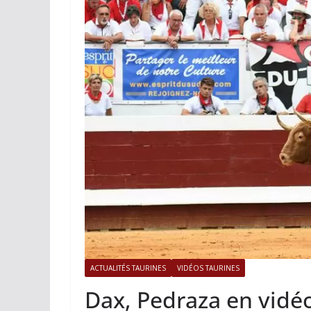
ACTUALITÉS TAURINES
PH
Istres, l’ouve
photos
19/06/2026
Tertulias
ACTUALITÉS TAURINES
VIDÉOS TAURINES
Dax, Pedraza en vidé