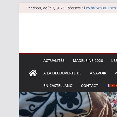
Passer
Récents :
Les brèves du merc
vendredi, août 7, 2026
au
Les brèves du vend
Escalafón 2026 – m
contenu
Escalafón 2026 – no
Les brèves du jeudi
ACTUALITÉS
MADELEINE 2026
LE
A LA DÉCOUVERTE DE
A SAVOIR
V
EN CASTELLANO
CONTACT