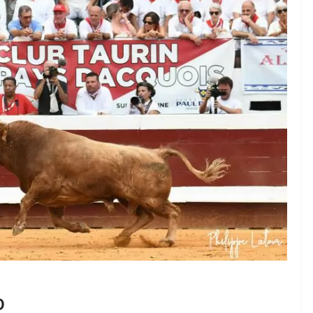
OTOS TAURINES 2026
ACTUALITÉS TAURINES
PHOTOS TAURINES 2026
rture en
Bayonne, la corrida de
fêtes en photos
17/07/2026
Tertulias
o