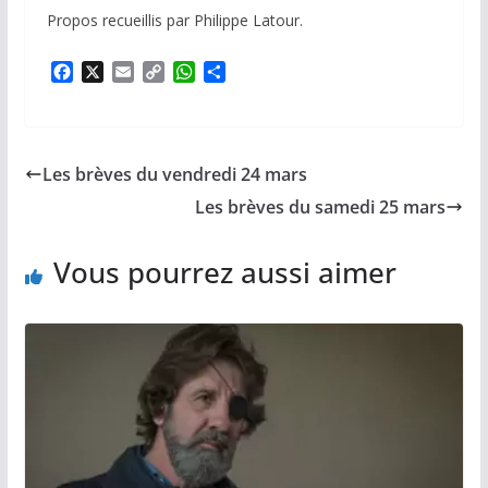
Propos recueillis par Philippe Latour.
F
X
E
C
W
P
a
m
o
h
a
c
a
p
a
r
e
i
y
t
t
b
l
L
s
a
Les brèves du vendredi 24 mars
o
i
A
g
o
n
p
e
Les brèves du samedi 25 mars
k
k
p
r
Vous pourrez aussi aimer