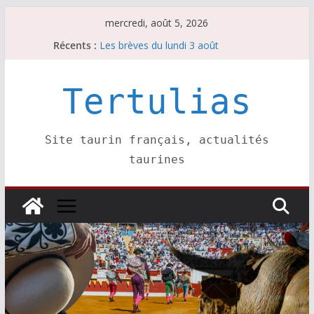
Passer
mercredi, août 5, 2026
La Sokamuturra de Pasai Donibane
au
Récents :
Les brèves du lundi 3 août
contenu
Les brèves du mercredi 5 août
Villeneuve, Hugo Tarbelli confirme.
Les brèves du mardi 4 août
Tertulias
Site taurin français, actualités
taurines