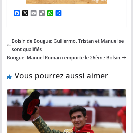
F
X
E
C
W
P
a
m
o
h
a
c
a
p
a
r
e
i
y
t
t
b
l
L
s
a
Bolsin de Bougue: Guillermo, Tristan et Manuel se
o
i
A
g
o
n
p
e
sont qualifiés
k
k
p
r
Bougue: Manuel Roman remporte le 26ème Bolsin.
Vous pourrez aussi aimer