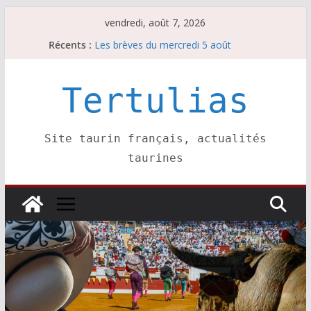
Passer
vendredi, août 7, 2026
au
Récents :
Les brèves du mercredi 5 août
contenu
Les brèves du vendredi 7 août
Escalafón 2026 – matadors de toros-
Escalafón 2026 – novilleros –
Tertulias
Les brèves du jeudi 6 août
Site taurin français, actualités
taurines