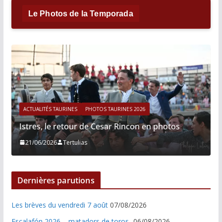
Le Photos de la Temporada
ACTUALITÉS TAURINES
PHOTOS TAURINES 2026
Istres, le retour de Cesar Rincon en photos
21/06/2026
Tertulias
Dernières parutions
Les brèves du vendredi 7 août
07/08/2026
Escalafón 2026 – matadors de toros-
06/08/2026