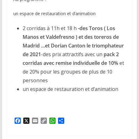
un espace de restauration et d’animation
2 corridas à 11h et 18 h
-des Toros ( Los
Manos et Valdefresno ) et des toreros de
Madrid …et Dorian Canton le triomphateur
de 2021
-des prix attractifs avec un
pack 2
corridas avec remise individuelle de 10%
et
de 20% pour les groupes de plus de 10
personnes
un espace de restauration et d’animation
F
X
E
C
W
P
a
m
o
h
a
c
a
p
a
r