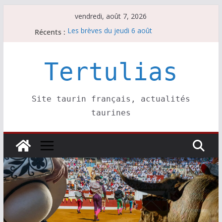
Passer
vendredi, août 7, 2026
au
Récents :
Les brèves du jeudi 6 août
contenu
Les brèves du mercredi 5 août
Les brèves du vendredi 7 août
Escalafón 2026 – matadors de toros-
Tertulias
Escalafón 2026 – novilleros –
Site taurin français, actualités
taurines