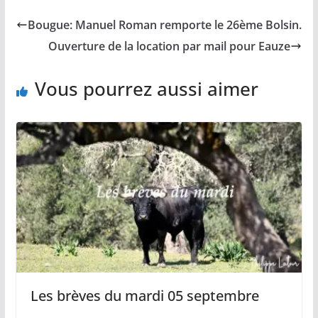
e
i
y
t
t
b
l
L
s
a
Bougue: Manuel Roman remporte le 26ème Bolsin.
o
i
A
g
o
n
p
e
Ouverture de la location par mail pour Eauze
k
k
p
r
Vous pourrez aussi aimer
Les brèves du mardi 05 septembre