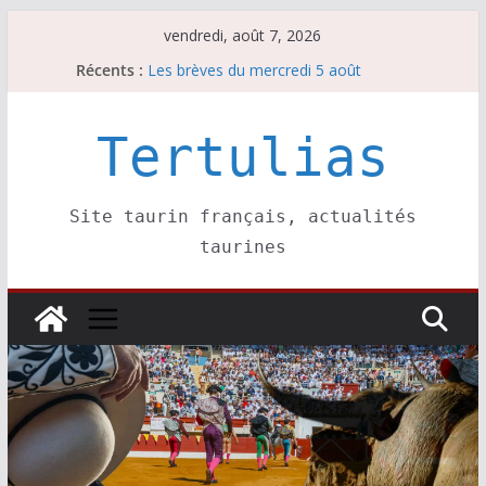
Passer
vendredi, août 7, 2026
au
Récents :
Les brèves du mercredi 5 août
contenu
Les brèves du vendredi 7 août
Escalafón 2026 – matadors de toros-
Escalafón 2026 – novilleros –
Tertulias
Les brèves du jeudi 6 août
Site taurin français, actualités
taurines