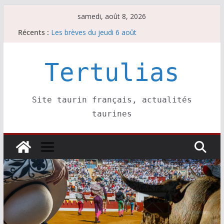
Passer
samedi, août 8, 2026
au
Récents :
Les brèves du jeudi 6 août
contenu
Maurrin, rendez vous est pris pour l’an prochain.
Les brèves du vendredi 7 août
Escalafón 2026 – matadors de toros-
Tertulias
Escalafón 2026 – novilleros –
Site taurin français, actualités
taurines