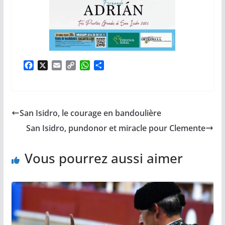
F
X
E
C
W
P
a
m
o
h
a
c
a
p
a
r
e
i
y
t
t
b
l
L
s
a
San Isidro, le courage en bandoulière
o
i
A
g
o
n
p
e
San Isidro, pundonor et miracle pour Clemente
k
k
p
r
Vous pourrez aussi aimer