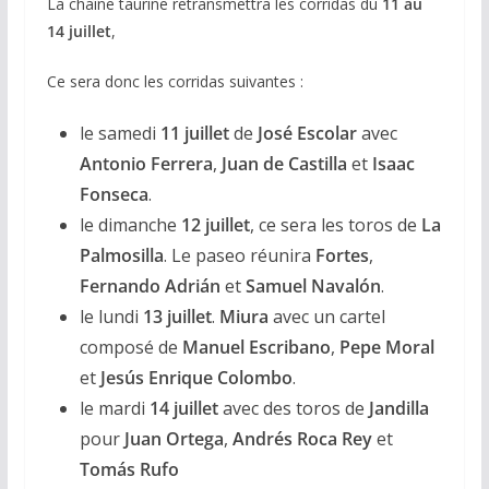
La chaîne taurine retransmettra les corridas du
11 au
14 juillet
,
Ce sera donc les corridas suivantes :
le samedi
11 juillet
de
José Escolar
avec
Antonio Ferrera
,
Juan de Castilla
et
Isaac
Fonseca
.
le dimanche
12 juillet
, ce sera les toros de
La
Palmosilla
. Le paseo réunira
Fortes
,
Fernando Adrián
et
Samuel Navalón
.
le
lundi
13 juillet
.
Miura
avec un cartel
composé de
Manuel Escribano
,
Pepe Moral
et
Jesús Enrique Colombo
.
le mardi
14 juillet
avec des toros de
Jandilla
pour
Juan Ortega
,
Andrés Roca Rey
et
Tomás Rufo