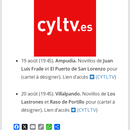
19 août (19:45)
. Ampudia.
Novillos de
Juan
Luis Fraile
et
El Puerto de San Lorenzo
pour
(cartel à désigner)
.
Lien d’accès
(CYTLTV
)
20 août (19:45)
. Villalpando.
Novillos de
Los
Lastrones
et
Raso de Portillo
pour
(cartel à
désigner)
.
Lien d’accès
(CYTLTV
)
F
X
E
C
W
P