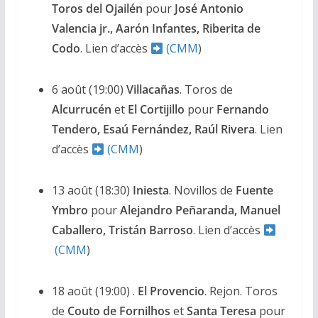
Toros del Ojailén
pour
José Antonio
Valencia jr., Aarón Infantes, Riberita de
Codo
. Lien d’accès
(CMM
)
6 août (19:00)
Villacañas
. Toros de
Alcurrucén
et
El Cortijillo
pour
Fernando
Tendero, Esaú Fernández, Raúl Rivera
. Lien
d’accès
(CMM
)
13 août (18:30)
Iniesta
. Novillos de
Fuente
Ymbro
pour
Alejandro Peñaranda, Manuel
Caballero, Tristán Barroso
. Lien d’accès
(CMM
)
18 août (19:00) .
El Provencio
. Rejon. Toros
de
Couto de Fornilhos
et
Santa Teresa
pour