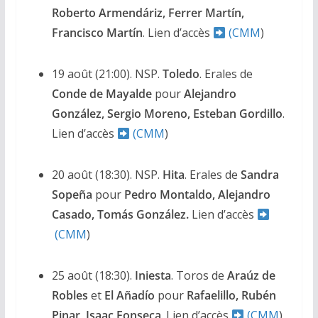
Roberto Armendáriz, Ferrer Martín,
Francisco
Martín
. Lien d’accès
(CMM
)
19 août (21:00). NSP.
Toledo
. Erales de
Conde de Mayalde
pour
Alejandro
González, Sergio Moreno, Esteban Gordillo
.
Lien d’accès
(CMM
)
20 août (18:30). NSP.
Hita
. Erales de
Sandra
Sopeña
pour
Pedro Montaldo, Alejandro
Casado, Tomás González.
Lien d’accès
(CMM
)
25 août (18:30).
Iniesta
. Toros de
Araúz de
Robles
et
El Añadío
pour
Rafaelillo, Rubén
Pinar, Isaac Fonseca
. Lien d’accès
(CMM
)