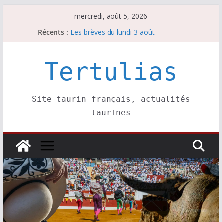
Passer
mercredi, août 5, 2026
au
Récents :
Les brèves du lundi 3 août
contenu
Les brèves du mercredi 5 août
Villeneuve, Hugo Tarbelli confirme.
Les brèves du mardi 4 août
Tertulias
La Sokamuturra de Pasai Donibane
Site taurin français, actualités
taurines