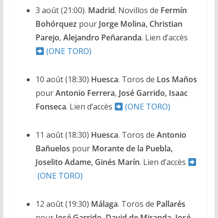
3 août (21:00).
Madrid
. Novillos de
Fermín
Bohórquez
pour
Jorge Molina, Christian
Parejo
,
Alejandro Peñaranda
. Lien d’accès
(ONE TORO)
10 août (18:30)
Huesca
. Toros de
Los Maños
pour
Antonio Ferrera
,
José Garrido, Isaac
Fonseca
. Lien d’accès
(ONE TORO)
11 août (18:30)
Huesca
. Toros de
Antonio
Bañuelos
pour
Morante de la Puebla,
Joselito Adame, Ginés Marín
. Lien d’accès
(ONE TORO)
12 août (19:30)
Málaga
. Toros de
Pallarés
pour
José Garrido, David de Miranda, José