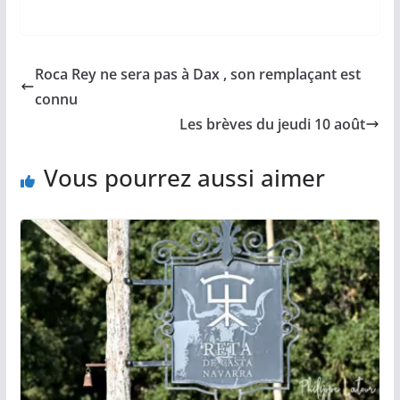
a
m
o
h
a
c
a
p
a
r
e
i
y
t
t
b
l
L
s
a
Roca Rey ne sera pas à Dax , son remplaçant est
o
i
A
g
o
n
p
e
connu
k
k
p
r
Les brèves du jeudi 10 août
Vous pourrez aussi aimer