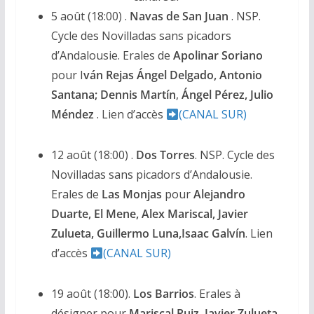
5 août (18:00) .
Navas de San Juan
. NSP.
Cycle des Novilladas sans picadors
d’Andalousie. Erales de
Apolinar Soriano
pour I
ván Rejas Ángel Delgado, Antonio
Santana; Dennis Martín
,
Ángel Pérez, Julio
Méndez
. Lien d’accès
(CANAL SUR)
12 août (18:00) .
Dos Torres
. NSP. Cycle des
Novilladas sans picadors d’Andalousie.
Erales de
Las Monjas
pour
Alejandro
Duarte, El Mene, Alex Mariscal, Javier
Zulueta, Guillermo Luna,Isaac Galvín
. Lien
d’accès
(CANAL SUR)
19 août (18:00).
Los Barrios
. Erales à
désigner pour
Mariscal Ruiz, Javier Zulueta,