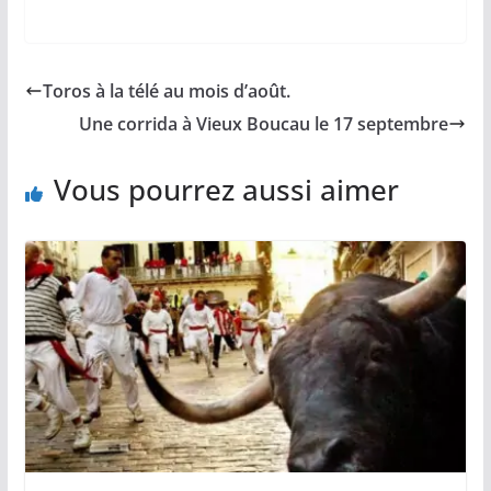
a
m
o
h
a
c
a
p
a
r
e
i
y
t
t
b
l
L
s
a
Toros à la télé au mois d’août.
o
i
A
g
o
n
p
e
Une corrida à Vieux Boucau le 17 septembre
k
k
p
r
Vous pourrez aussi aimer