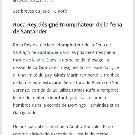
10/08/2023
Tertulias
Les brèves du jeudi 10 août
Roca Rey désigné triomphateur de la feria
de Santander
Roca Rey
est déclaré
triomphateur
de la Feria de
Santiago de
Santander
dans les prix décernés par la
mairie de la ville. Dans le domaine de l’
élevage
, la
devise de
La Quinta
est désignée la meilleure du cycle
à l’unanimité du jury.
Ginés Marin
remporte le trophée
de la meilleure
estocade
(6ème toro de Puerto de San
Lorenzo, corrida du 26 juillet).
Tomas Rufo
a remporté
le prix du meilleur
débutant
, grâce à sa sortie à
hombros dans la corrida de Domingo Hernández et de
Garcigrande.
Un prix spécial est attribué à Adolfo González Pinto
comme aficionado exemplaire. Il est le deuxième