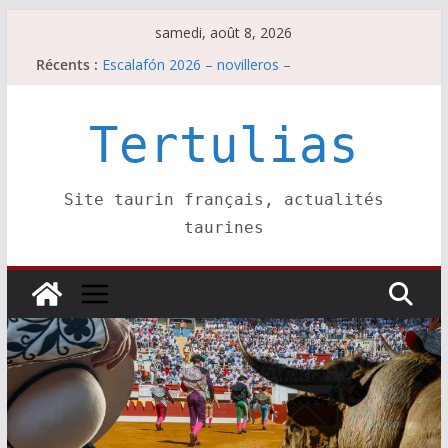
Passer
samedi, août 8, 2026
au
Récents :
Escalafón 2026 – novilleros –
contenu
Les brèves du samedi 8 août
Maurrin, rendez vous est pris pour l’an prochain.
Les brèves du vendredi 7 août
Tertulias
Escalafón 2026 – matadors de toros-
Site taurin français, actualités
taurines