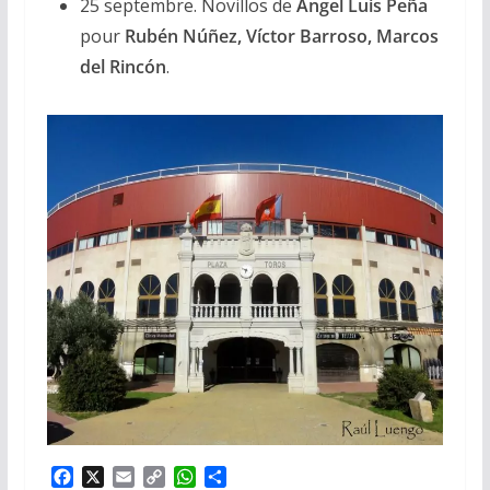
25 septembre. Novillos de
Ángel Luis Peña
pour
Rubén Núñez, Víctor Barroso, Marcos
del Rincón
.
F
X
E
C
W
P