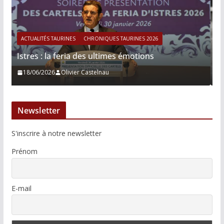
026
ACTUALITÉS TAURINES
CHRONIQUES TAURINES 2026
ns
Víctor Hernández : le courage immobile
13/06/2026
Tertulias
Newsletter
S'inscrire à notre newsletter
Prénom
E-mail