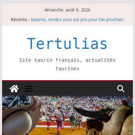
Passer
dimanche, août 9, 2026
au
Récents :
Maurrin, rendez vous est pris pour l’an prochain.
contenu
Les brèves du dimanche 9 août
Coup de foudre à Soustons
Parentis, La Golosina: une première étape
Tertulias
Les brèves du samedi 8 août
Site taurin français, actualités
taurines