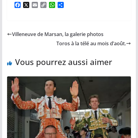
F
X
E
C
W
P
a
m
o
h
a
c
a
p
a
r
e
i
y
t
t
b
l
L
s
a
Villeneuve de Marsan, la galerie photos
o
i
A
g
o
n
p
e
Toros à la télé au mois d’août.
k
k
p
r
Vous pourrez aussi aimer