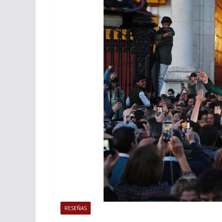
ACTUALITÉS TAURINES
PHOTOS 
Istres, l’ouvert
photos
19/06/2026
Tertulias
RESEÑAS