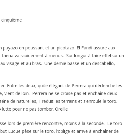
u cinquième
n puyazo en poussant et un picotazo. El Fandi assure aux
la faena va rapidement à menos. Sur longur à faire effetsur un
ACTUALITÉS TAURINES
up au visage et au bras. Une demie basse et un descabello,
CHRONIQUES TAURINES 2026
 des
Istres : la feria des
. Entre les deux, quite élégant de Perrera qui déclenche les
ultimes émotions
, vient de loin. Perrera ne se croise pas et enchaîne deux
au
18/06/2026
Olivier Castelnau
 de naturelles, il réduit les terrains et s’enroule le toro.
ro lutte pour ne pas tomber. Oreille
usse lors de première rencontre, moins à la seconde. Le toro
ut Luque pèse sur le toro, l’oblige et arrive à enchaîner de