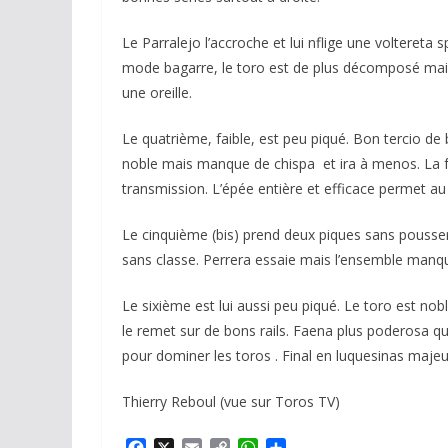
Le Parralejo l’accroche et lui nflige une voltereta 
mode bagarre, le toro est de plus décomposé mais
une oreille.
Le quatrième, faible, est peu piqué. Bon tercio de b
noble mais manque de chispa et ira à menos. La 
transmission. L’épée entière et efficace permet au 
Le cinquième (bis) prend deux piques sans pousse
sans classe. Perrera essaie mais l’ensemble manque
Le sixième est lui aussi peu piqué. Le toro est no
le remet sur de bons rails. Faena plus poderosa qu
pour dominer les toros . Final en luquesinas majeu
Thierry Reboul (vue sur Toros TV)