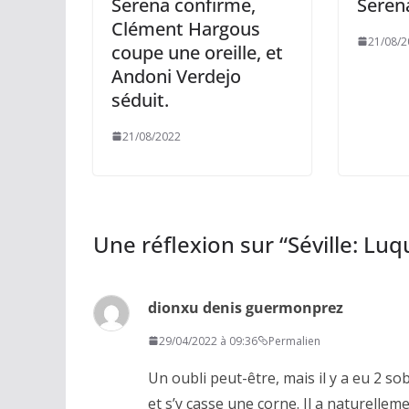
Serena confirme,
Seren
Clément Hargous
21/08/2
coupe une oreille, et
Andoni Verdejo
séduit.
21/08/2022
Une réflexion sur “
Séville: Lu
dionxu denis guermonprez
29/04/2022 à 09:36
Permalien
Un oubli peut-être, mais il y a eu 2 so
et s’y casse une corne. Il a naturellem