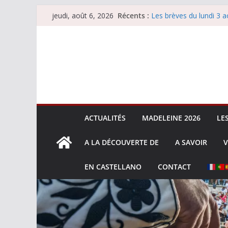
Passer
Récents :
Les brèves du lundi 3 a
jeudi, août 6, 2026
au
Les brèves du mercredi
Villeneuve, Hugo Tarbel
contenu
Les brèves du mardi 4 
La Sokamuturra de Pas
ACTUALITÉS
MADELEINE 2026
LE
A LA DÉCOUVERTE DE
A SAVOIR
V
EN CASTELLANO
CONTACT