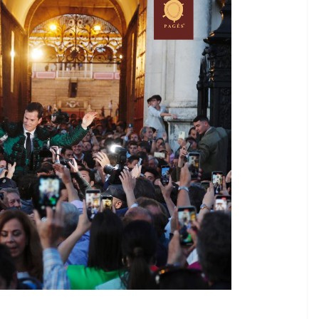
TAURINES 2026
ACTUALITÉS TAURINES
PHOTOS TAURINES 2026
ure en
Bayonne, la corrida des
fêtes en photos
17/07/2026
Tertulias