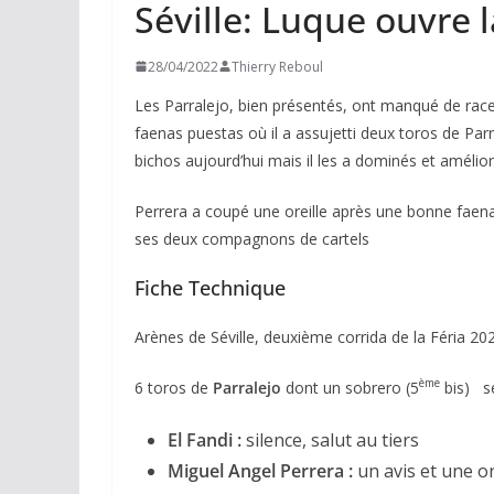
Séville: Luque ouvre 
28/04/2022
Thierry Reboul
Les Parralejo, bien présentés, ont manqué de race
faenas puestas où il a assujetti deux toros de Par
bichos aujourd’hui mais il les a dominés et améliorés
Perrera a coupé une oreille après une bonne faena à
ses deux compagnons de cartels
Fiche Technique
Arènes de Séville, deuxième corrida de la Féria 20
ème
6 toros de
Parralejo
dont un sobrero (5
bis) s
El Fandi :
silence, salut au tiers
Miguel Angel Perrera :
un avis et une or