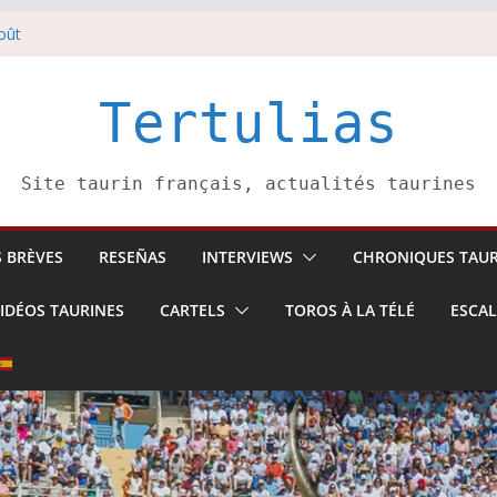
oût
 5 août
li confirme.
août
Tertulias
ai Donibane
Site taurin français, actualités taurines
S BRÈVES
RESEÑAS
INTERVIEWS
CHRONIQUES TAUR
IDÉOS TAURINES
CARTELS
TOROS À LA TÉLÉ
ESCA