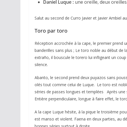
Daniel Luque :
une oreille, deux oreilles
Salut au second de Curro Javier et Javier Ambiel a
Toro par toro
Réception accrochée à la cape, le premier prend u
banderilles sans plus ; Le toro noble au début de 
ACTUALITÉS TAURINES
extraño, il bouscule le torero lui infligeant un co
CHRONIQUES TAURINES 2026
silence.
Arles : au seuil
Abanto, le second prend deux puyazos sans pousser
espérances.
olés tout comme celui de Luque. Le toro est noble
02/04/2026
Olivier Casteln
séries de passes longues et templées Après une série
Entière perpendiculaire, longue à faire effet, le to
A la cape Luque hésite, à la pique le troisième po
est manso et violent. Faena en deux parties, au déb
bonnes séries surtout à droite.