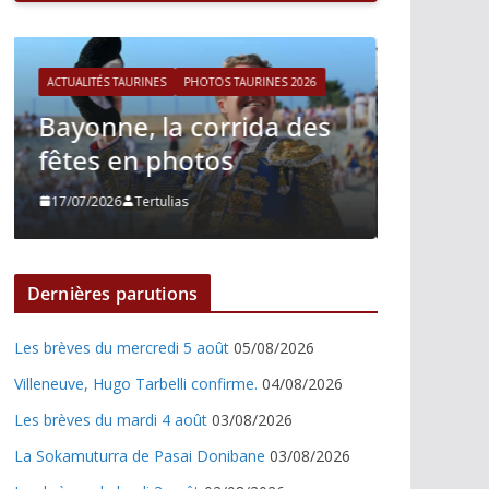
ACTUALITÉS TAURINES
PHOTOS TAURINES 2026
ACTUALITÉS 
Istres, le retour de Cesar
Istres,
Rincon en photos
Nino J
21/06/2026
Tertulias
21/06/202
Dernières parutions
Les brèves du mercredi 5 août
05/08/2026
Villeneuve, Hugo Tarbelli confirme.
04/08/2026
Les brèves du mardi 4 août
03/08/2026
La Sokamuturra de Pasai Donibane
03/08/2026