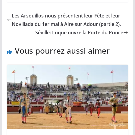
e
i
y
t
t
b
l
L
s
a
Les Arsouillos nous présentent leur Fête et leur
o
i
A
g
o
n
p
e
Novillada du 1er mai à Aire sur Adour (partie 2).
k
k
p
r
Séville: Luque ouvre la Porte du Prince
Vous pourrez aussi aimer