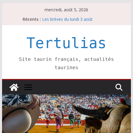
Passer
mercredi, août 5, 2026
au
Récents :
Les brèves du lundi 3 août
contenu
Les brèves du mercredi 5 août
Villeneuve, Hugo Tarbelli confirme.
Les brèves du mardi 4 août
Tertulias
La Sokamuturra de Pasai Donibane
Site taurin français, actualités
taurines