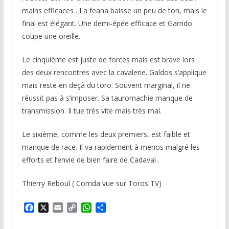
mains efficaces . La feana baisse un peu de ton, mais le
final est élégant. Une demi-épée efficace et Garrido
coupe une oreille.
Le cinquième est juste de forces mais est brave lors
des deux rencontres avec la cavalerie. Galdos s’applique
mais reste en deçà du toro. Souvent marginal, il ne
réussit pas à s’imposer. Sa tauromachie manque de
transmission. Il tue très vite mais très mal.
Le sixième, comme les deux premiers, est faible et
manque de race. Il va rapidement à menos malgré les
efforts et l’envie de bien faire de Cadaval .
Thierry Reboul ( Corrida vue sur Toros TV)
F
X
E
C
W
P
a
m
o
h
a
c
a
p
a
r