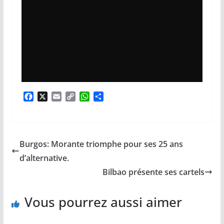
F
X
E
C
W
P
a
m
o
h
a
c
a
p
a
r
e
i
y
t
t
b
l
L
s
a
Burgos: Morante triomphe pour ses 25 ans
o
i
A
g
o
n
p
e
d’alternative.
k
k
p
r
Bilbao présente ses cartels
Vous pourrez aussi aimer