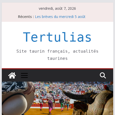
Passer
vendredi, août 7, 2026
au
Récents :
Les brèves du mercredi 5 août
contenu
Les brèves du vendredi 7 août
Escalafón 2026 – matadors de toros-
Escalafón 2026 – novilleros –
Tertulias
Les brèves du jeudi 6 août
Site taurin français, actualités
taurines