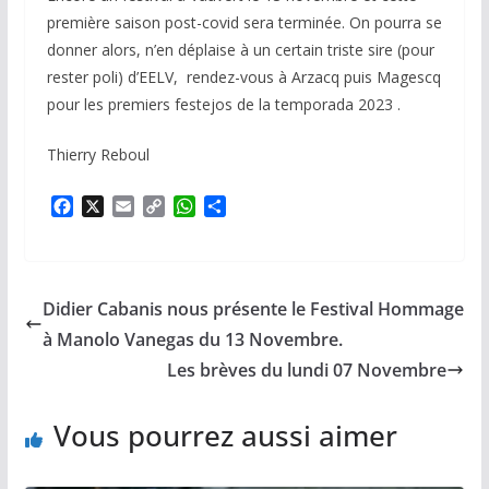
première saison post-covid sera terminée. On pourra se
donner alors, n’en déplaise à un certain triste sire (pour
rester poli) d’EELV, rendez-vous à Arzacq puis Magescq
pour les premiers festejos de la temporada 2023 .
Thierry Reboul
F
X
E
C
W
P
a
m
o
h
a
c
a
p
a
r
e
i
y
t
t
b
l
L
s
a
Didier Cabanis nous présente le Festival Hommage
o
i
A
g
o
n
p
e
à Manolo Vanegas du 13 Novembre.
k
k
p
r
Les brèves du lundi 07 Novembre
Vous pourrez aussi aimer