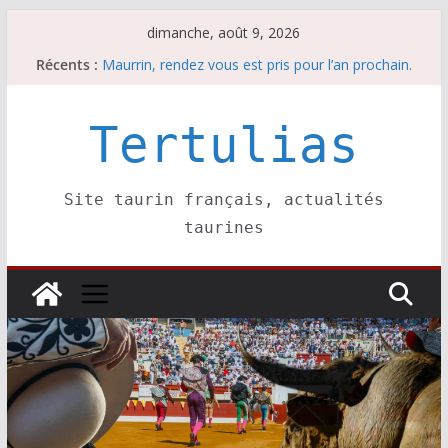
Passer
dimanche, août 9, 2026
Les brèves du samedi 8 août
au
Récents :
Maurrin, rendez vous est pris pour l’an prochain.
contenu
Les brèves du dimanche 9 août
Coup de foudre à Soustons
Tertulias
Parentis, La Golosina: une première étape
Site taurin français, actualités
taurines