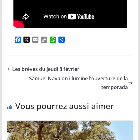
F
X
E
C
W
P
a
m
o
h
a
c
a
p
a
r
e
i
y
t
t
b
l
L
s
a
Les brèves du jeudi 8 février
o
i
A
g
o
n
p
e
Samuel Navalon illumine l’ouverture de la
k
k
p
r
temporada
Vous pourrez aussi aimer