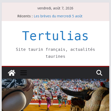
Passer
vendredi, août 7, 2026
au
Récents :
Les brèves du mercredi 5 août
contenu
Les brèves du vendredi 7 août
Escalafón 2026 – matadors de toros-
Escalafón 2026 – novilleros –
Tertulias
Les brèves du jeudi 6 août
Site taurin français, actualités
taurines