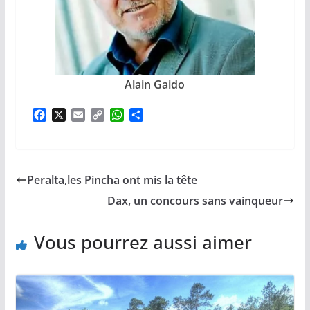
Alain Gaido
F
X
E
C
W
P
a
m
o
h
a
c
a
p
a
r
e
i
y
t
t
b
l
L
s
a
Peralta,les Pincha ont mis la tête
o
i
A
g
o
n
p
e
Dax, un concours sans vainqueur
k
k
p
r
Vous pourrez aussi aimer