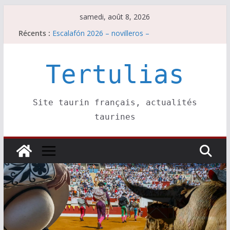
Passer
samedi, août 8, 2026
au
Escalafón 2026 – matadors de toros-
Récents :
contenu
Escalafón 2026 – novilleros –
Les brèves du samedi 8 août
Maurrin, rendez vous est pris pour l’an prochain.
Tertulias
Les brèves du vendredi 7 août
Site taurin français, actualités
taurines