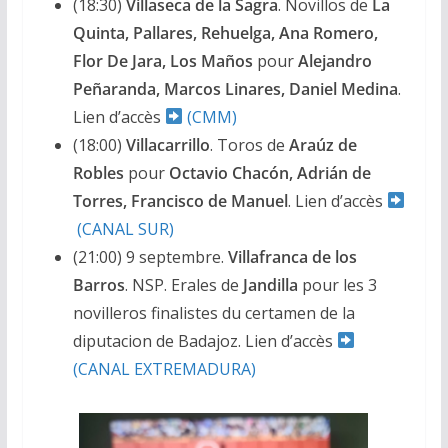
(18:30)
Villaseca de la Sagra
. Novillos de
La
Quinta, Pallares, Rehuelga, Ana Romero,
Flor De Jara, Los Maños
pour
Alejandro
Peñaranda, Marcos Linares, Daniel Medina
.
Lien d’accès
(CMM)
(18:00)
Villacarrillo
. Toros de
Araúz de
Robles
pour
Octavio Chacón, Adrián de
Torres, Francisco de Manuel
. Lien d’accès
(CANAL SUR)
(21:00) 9 septembre.
Villafranca de los
Barros
. NSP. Erales de
Jandilla
pour les 3
novilleros finalistes du certamen de la
diputacion de Badajoz. Lien d’accès
(CANAL EXTREMADURA)