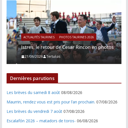
ACTUALITÉS TAURINES
PHOTOS TAURINES 2026
Istres, le retour de Cesar Rincon en photos
21/06/2026
Tertulias
Dernières parutions
Les brèves du samedi 8 août
08/08/2026
Maurrin, rendez vous est pris pour l’an prochain.
07/08/2026
Les brèves du vendredi 7 août
07/08/2026
Escalafón 2026 – matadors de toros-
06/08/2026