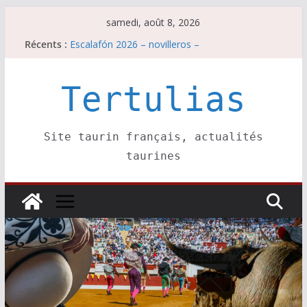
Passer
samedi, août 8, 2026
au
Récents :
Escalafón 2026 – novilleros –
contenu
Les brèves du samedi 8 août
Maurrin, rendez vous est pris pour l’an prochain.
Les brèves du vendredi 7 août
Tertulias
Escalafón 2026 – matadors de toros-
Site taurin français, actualités
taurines