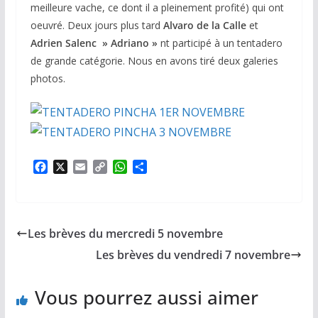
meilleure vache, ce dont il a pleinement profité) qui ont
oeuvré. Deux jours plus tard
Alvaro de la Calle
et
Adrien Salenc » Adriano »
nt participé à un tentadero
de grande catégorie. Nous en avons tiré deux galeries
photos.
F
X
E
C
W
P
a
m
o
h
a
c
a
p
a
r
e
i
y
t
t
b
l
L
s
a
Les brèves du mercredi 5 novembre
o
i
A
g
o
n
p
e
Les brèves du vendredi 7 novembre
k
k
p
r
Vous pourrez aussi aimer