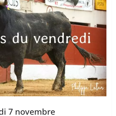
TAURINES 2026
ACTUALITÉS TAURINES
PHOTOS TAURINES 2026
ure en
Bayonne, la corrida des
fêtes en photos
17/07/2026
Tertulias
edi 7 novembre