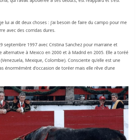
na, qui l’avait apodérée à ses débuts, est réapparu et s’est
e lui ai dit deux choses : j’ai besoin de faire du campo pour me
rre avec des corridas dures.
 29 septembre 1997 avec Cristina Sanchez pour marraine et
e alternative à Mexico en 2000 et à Madrid en 2005. Elle a toréé
e (Venezuela, Mexique, Colombie). Consciente qu’elle est une
 pas énormémént d’occasion de toréer mais elle rêve d’une