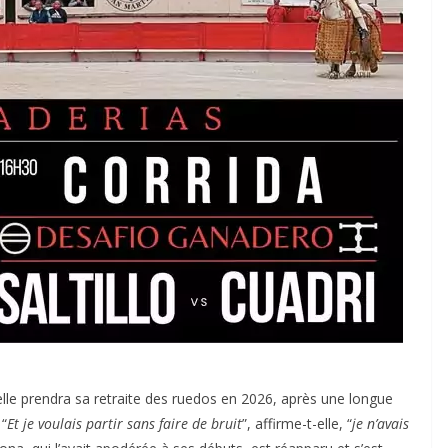
ACTUALITÉS TAURINES
CHRONIQUES TAURINES 2026
des
Istres : la feria des
ultimes émotions
u
18/06/2026
Olivier Castelnau
lle prendra sa retraite des ruedos en 2026, après une longue
 “
Et je voulais partir sans faire de bruit
”, affirme-t-elle, “
je n’avais