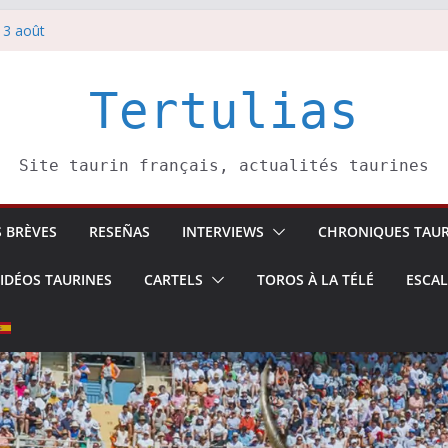
 3 août
redi 5 août
rbelli confirme.
i 4 août
Tertulias
 Pasai Donibane
Site taurin français, actualités taurines
S BRÈVES
RESEÑAS
INTERVIEWS
CHRONIQUES TAUR
IDÉOS TAURINES
CARTELS
TOROS À LA TÉLÉ
ESCA