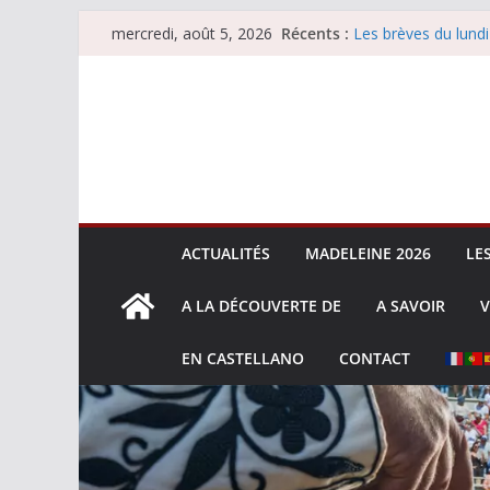
Passer
Récents :
Les brèves du lundi
mercredi, août 5, 2026
au
Les brèves du merc
Villeneuve, Hugo Ta
contenu
Les brèves du mard
La Sokamuturra de
ACTUALITÉS
MADELEINE 2026
LE
A LA DÉCOUVERTE DE
A SAVOIR
V
EN CASTELLANO
CONTACT