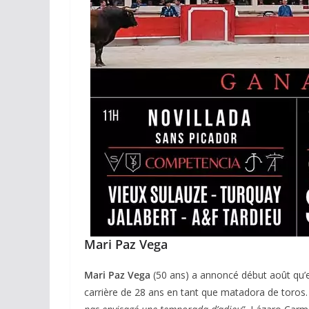
ACTUALITÉS TAURINES
CHRONIQUES TAURINES 2026
Arles : au seuil 
espérances.
02/04/2026
Olivier Castelna
Mari Paz Vega
Mari Paz Vega
(50 ans) a annoncé début août qu’e
carrière de 28 ans en tant que matadora de toros.