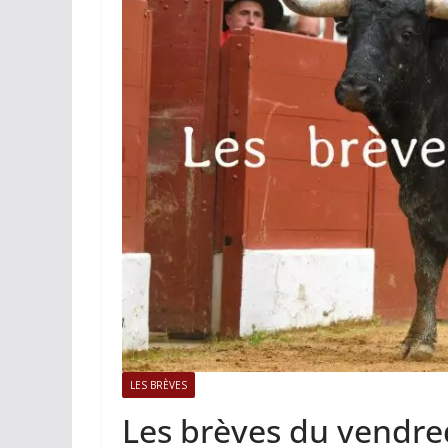
ACTUALITÉS TAURINES
PHOTOS 
Istres, l’ouvert
photos
19/06/2026
Tertulias
LES BRÈVES
Les brèves du vendr