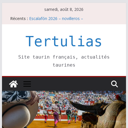
Passer
samedi, août 8, 2026
Escalafón 2026 – matadors de toros-
au
Récents :
Escalafón 2026 – novilleros –
contenu
Les brèves du samedi 8 août
Maurrin, rendez vous est pris pour l’an prochain.
Tertulias
Les brèves du vendredi 7 août
Site taurin français, actualités
taurines