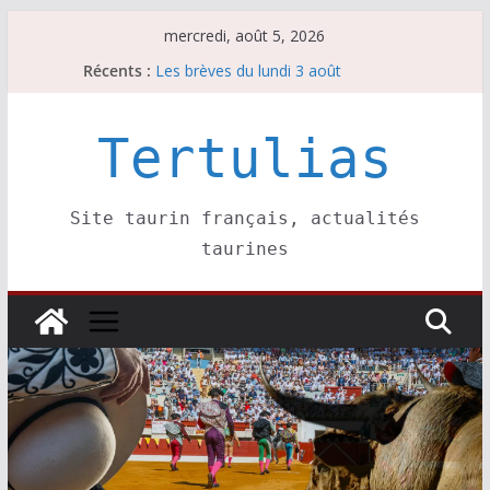
Passer
mercredi, août 5, 2026
au
Récents :
Les brèves du lundi 3 août
contenu
Les brèves du mercredi 5 août
Villeneuve, Hugo Tarbelli confirme.
Les brèves du mardi 4 août
Tertulias
La Sokamuturra de Pasai Donibane
Site taurin français, actualités
taurines