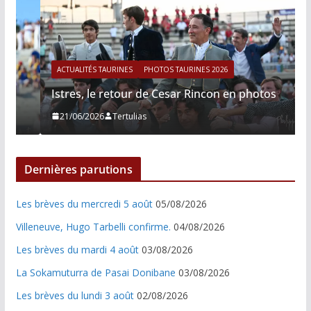
ACTUALITÉS TAURINES
PHOTOS TAURINES 2026
Istres, le retour de Cesar Rincon en photos
21/06/2026
Tertulias
Dernières parutions
Les brèves du mercredi 5 août
05/08/2026
Villeneuve, Hugo Tarbelli confirme.
04/08/2026
Les brèves du mardi 4 août
03/08/2026
La Sokamuturra de Pasai Donibane
03/08/2026
Les brèves du lundi 3 août
02/08/2026