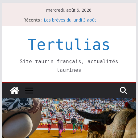
Passer
mercredi, août 5, 2026
au
Récents :
Les brèves du lundi 3 août
contenu
Les brèves du mercredi 5 août
Villeneuve, Hugo Tarbelli confirme.
Les brèves du mardi 4 août
Tertulias
La Sokamuturra de Pasai Donibane
Site taurin français, actualités
taurines