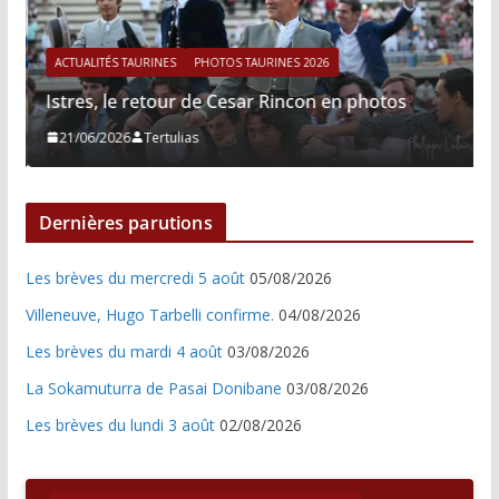
ACTUALITÉS TAURINES
PHOTOS TAURINES 2026
Istres, le retour de Cesar Rincon en photos
21/06/2026
Tertulias
Dernières parutions
Les brèves du mercredi 5 août
05/08/2026
Villeneuve, Hugo Tarbelli confirme.
04/08/2026
Les brèves du mardi 4 août
03/08/2026
La Sokamuturra de Pasai Donibane
03/08/2026
Les brèves du lundi 3 août
02/08/2026