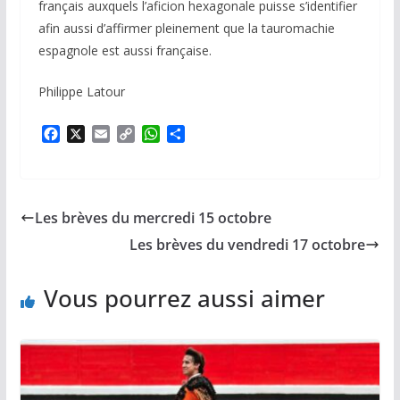
français auxquels l’aficion hexagonale puisse s’identifier
afin aussi d’affirmer pleinement que la tauromachie
espagnole est aussi française.
Philippe Latour
F
X
E
C
W
P
a
m
o
h
a
c
a
p
a
r
e
i
y
t
t
b
l
L
s
a
Les brèves du mercredi 15 octobre
o
i
A
g
o
n
p
e
Les brèves du vendredi 17 octobre
k
k
p
r
Vous pourrez aussi aimer