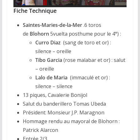
Fiche Technique
Saintes-Maries-de-la-Mer
.6 toros
de
Blohorn
5vuelta posthume pour le 4°) :
Curro Diaz
(sang de toro et or) :
silence – oreille
Tibo Garcia
(rose malabar et or) : salut
– oreille
Lalo de Maria
(immaculé et or) :
silence – silence
13 piques, Cavalerie Bonijol
Salut du banderillero Tomas Ubeda
Président: Monsieur J.P. Maragnon
Hommage rendu au mayoral de Blohorn :
Patrick Alarcon
Entrée 2/3