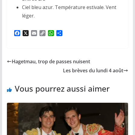
Ciel bleu azur. Température estivale. Vent
léger.
F
X
E
C
W
P
a
m
o
h
a
c
a
p
a
r
e
i
y
t
t
b
l
L
s
a
Hagetmau, trop de passes nuisent
o
i
A
g
o
n
p
e
Les brèves du lundi 4 août
k
k
p
r
Vous pourrez aussi aimer