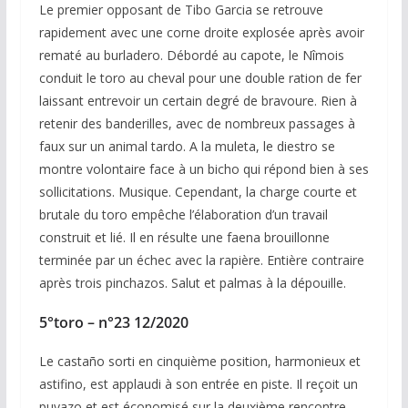
Le premier opposant de Tibo Garcia se retrouve
rapidement avec une corne droite explosée après avoir
rematé au burladero. Débordé au capote, le Nîmois
conduit le toro au cheval pour une double ration de fer
laissant entrevoir un certain degré de bravoure. Rien à
retenir des banderilles, avec de nombreux passages à
faux sur un animal tardo. A la muleta, le diestro se
montre volontaire face à un bicho qui répond bien à ses
sollicitations. Musique. Cependant, la charge courte et
brutale du toro empêche l’élaboration d’un travail
construit et lié. Il en résulte une faena brouillonne
terminée par un échec avec la rapière. Entière contraire
après trois pinchazos. Salut et palmas à la dépouille.
5°toro – n°23 12/2020
Le castaño sorti en cinquième position, harmonieux et
astifino, est applaudi à son entrée en piste. Il reçoit un
puyazo et est économisé sur la deuxième rencontre