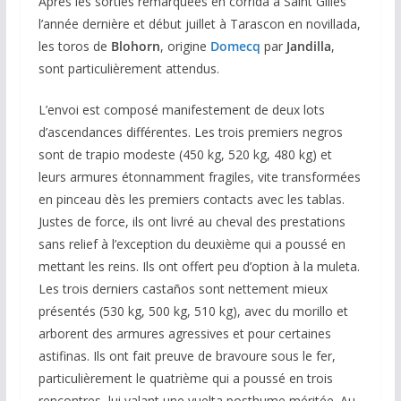
Après les sorties remarquées en corrida à Saint Gilles
l’année dernière et début juillet à Tarascon en novillada,
les toros de
Blohorn
, origine
Domecq
par
Jandilla
,
sont particulièrement attendus.
L’envoi est composé manifestement de deux lots
d’ascendances différentes. Les trois premiers negros
sont de trapio modeste (450 kg, 520 kg, 480 kg) et
leurs armures étonnamment fragiles, vite transformées
en pinceau dès les premiers contacts avec les tablas.
Justes de force, ils ont livré au cheval des prestations
sans relief à l’exception du deuxième qui a poussé en
mettant les reins. Ils ont offert peu d’option à la muleta.
Les trois derniers castaños sont nettement mieux
présentés (530 kg, 500 kg, 510 kg), avec du morillo et
arborent des armures agressives et pour certaines
astifinas. Ils ont fait preuve de bravoure sous le fer,
particulièrement le quatrième qui a poussé en trois
rencontres, lui valant une vuelta posthume méritée. Au