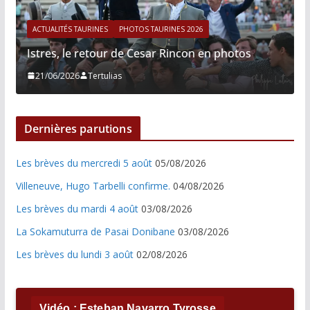
ACTUALITÉS TAURINES
PHOTOS TAURINES 2026
Istres, le retour de Cesar Rincon en photos
21/06/2026
Tertulias
Dernières parutions
Les brèves du mercredi 5 août
05/08/2026
Villeneuve, Hugo Tarbelli confirme.
04/08/2026
Les brèves du mardi 4 août
03/08/2026
La Sokamuturra de Pasai Donibane
03/08/2026
Les brèves du lundi 3 août
02/08/2026
Vidéo : Esteban Navarro Tyrosse