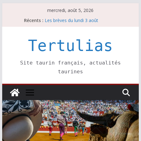
Passer
mercredi, août 5, 2026
au
La Sokamuturra de Pasai Donibane
Récents :
contenu
Les brèves du lundi 3 août
Les brèves du mercredi 5 août
Villeneuve, Hugo Tarbelli confirme.
Tertulias
Les brèves du mardi 4 août
Site taurin français, actualités
taurines