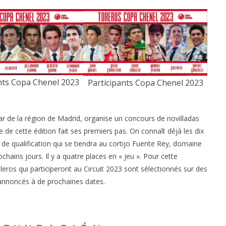
nts Copa Chenel 2023
Participants Copa Chenel 2023
ACTUALITÉS TAURINES
CHRONIQUES TAURINES 2026
star de la région de Madrid, organise un concours de novilladas
des
Istres : la feria des
e de cette édition fait ses premiers pas. On connaît déjà les dix
ultimes émotions
n de qualification qui se tiendra au cortijo Fuente Rey, domaine
hains jours. Il y a quatre places en « jeu ». Pour cette
u
18/06/2026
Olivier Castelnau
illeros qui participeront au Circuit 2023 sont sélectionnés sur des
 annoncés à de prochaines dates.