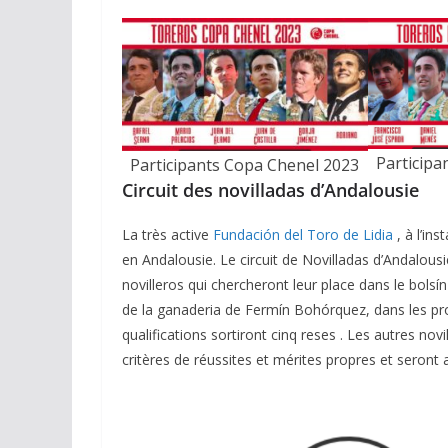
Participa
Participants Copa Chenel 2023
Circuit des novilladas d’Andalousie
ACTUALITÉS TAURINES
CHRONIQUES TAURINES 2026
La très active
Fundación del Toro de Lidia
, à l’in
Arles : au seuil 
en Andalousie. Le circuit de Novilladas d’Andalousi
espérances.
novilleros qui chercheront leur place dans le bolsí
de la ganaderia de Fermín Bohórquez, dans les proc
02/04/2026
Olivier Castelna
qualifications sortiront cinq reses . Les autres nov
critères de réussites et mérites propres et seront