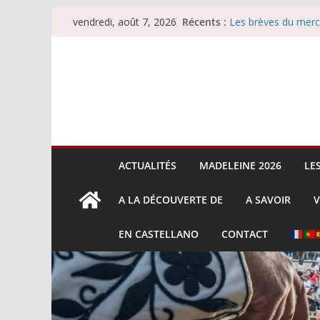
Passer
Récents :
Les brèves du merc
vendredi, août 7, 2026
au
Les brèves du vend
Escalafón 2026 – m
contenu
Escalafón 2026 – no
Les brèves du jeudi
ACTUALITÉS
MADELEINE 2026
LE
A LA DÉCOUVERTE DE
A SAVOIR
V
EN CASTELLANO
CONTACT