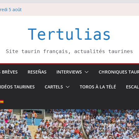
redi 5 août
redi 7 août
atadors de toros-
villeros –
Tertulias
 6 août
Site taurin français, actualités taurines
S BRÈVES
RESEÑAS
INTERVIEWS
CHRONIQUES TAUR
IDÉOS TAURINES
CARTELS
TOROS À LA TÉLÉ
ESCA