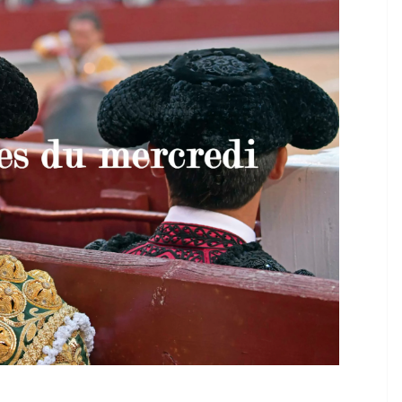
TAURINES 2026
ACTUALITÉS TAURINES
PHOTOS TAURINES 2026
ure en
Bayonne, la corrida des
fêtes en photos
17/07/2026
Tertulias