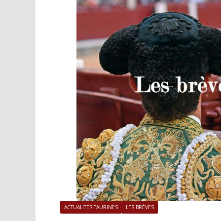
ACTUALITÉS TAURINES
PHOTOS 
Istres, l’ouvert
photos
19/06/2026
Tertulias
ACTUALITÉS TAURINES
LES BRÈVES