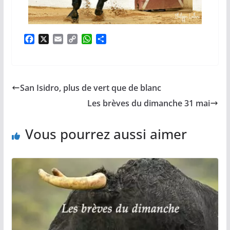
F
X
E
C
W
P
a
m
o
h
a
c
a
p
a
r
e
i
y
t
t
b
l
L
s
a
San Isidro, plus de vert que de blanc
o
i
A
g
o
n
p
e
Les brèves du dimanche 31 mai
k
k
p
r
Vous pourrez aussi aimer