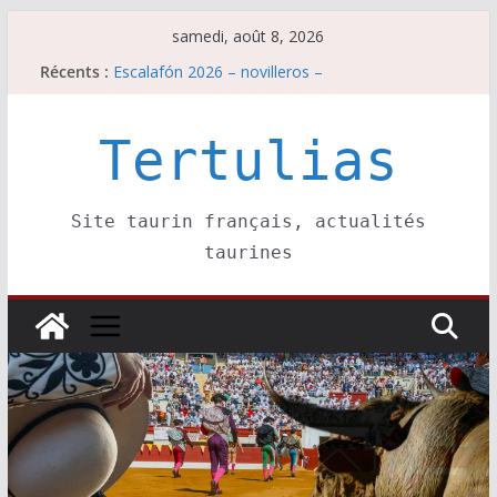
Passer
samedi, août 8, 2026
au
Récents :
Escalafón 2026 – novilleros –
contenu
Les brèves du samedi 8 août
Maurrin, rendez vous est pris pour l’an prochain.
Les brèves du vendredi 7 août
Tertulias
Escalafón 2026 – matadors de toros-
Site taurin français, actualités
taurines