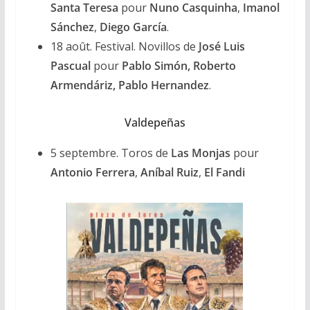
Santa Teresa
pour
Nuno Casquinha
,
Imanol
Sánchez
,
Diego García
.
18 août. Festival. Novillos de
José Luis
Pascual
pour
Pablo Simón, Roberto
Armendáriz, Pablo
Hernandez
.
Valdepeñas
5 septembre. Toros de
Las Monjas
pour
Antonio Ferrera
,
Aníbal Ruiz
,
El Fandi