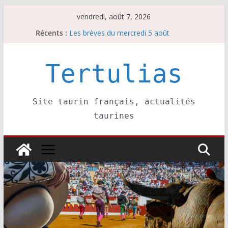
Passer
vendredi, août 7, 2026
au
Récents :
Les brèves du mercredi 5 août
contenu
Les brèves du vendredi 7 août
Escalafón 2026 – matadors de toros-
Escalafón 2026 – novilleros –
Tertulias
Les brèves du jeudi 6 août
Site taurin français, actualités
taurines