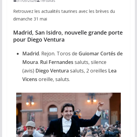
31/05/2026
Tertulias
Retrouvez les actualités taurines avec les brèves du
dimanche 31 mai
Madrid, San Isidro, nouvelle grande porte
pour Diego Ventura
Madrid
. Rejon. Toros de
Guiomar Cortés de
Moura
.
Rui Fernandes
saluts, silence
(avis)
Diego Ventura
saluts, 2 oreilles
Lea
Vicens
oreille, saluts.