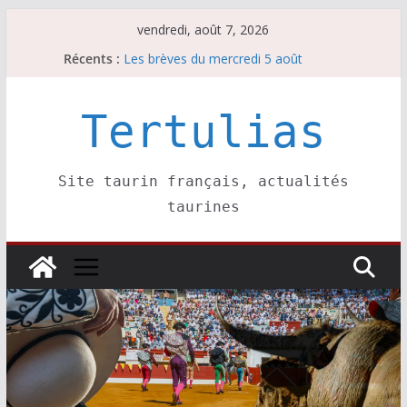
Passer
vendredi, août 7, 2026
au
Récents :
Les brèves du jeudi 6 août
contenu
Les brèves du mercredi 5 août
Les brèves du vendredi 7 août
Escalafón 2026 – matadors de toros-
Tertulias
Escalafón 2026 – novilleros –
Site taurin français, actualités
taurines