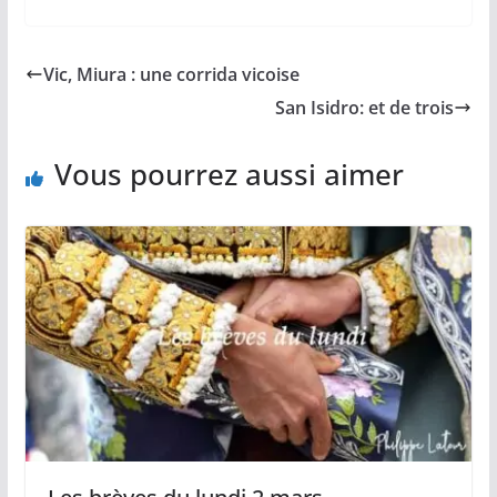
c
a
p
a
r
e
i
y
t
t
b
l
L
s
a
Vic, Miura : une corrida vicoise
o
i
A
g
o
n
p
e
San Isidro: et de trois
k
k
p
r
Vous pourrez aussi aimer