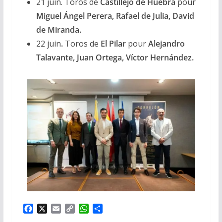
21 juin. Toros de
Castillejo de Huebra
pour
Miguel Ángel Perera, Rafael de Julia, David
de Miranda.
22 juin
.
Toros de
El Pilar
pour
Alejandro
Talavante, Juan Ortega, Víctor Hernández.
F
X
E
C
W
P
a
m
o
h
a