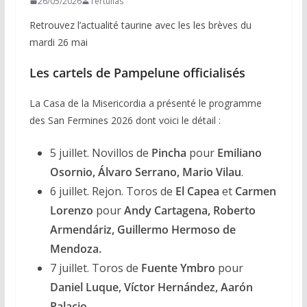
26/05/2026
Tertulias
Retrouvez l’actualité taurine avec les les brèves du
mardi 26 mai
Les cartels de Pampelune officialisés
La Casa de la Misericordia a présenté le programme
des San Fermines 2026 dont voici le détail :
5 juillet. Novillos de
Pincha
pour
Emiliano
Osornio, Álvaro Serrano, Mario Vilau
.
6 juillet. Rejon. Toros de
El Capea
et
Carmen
Lorenzo
pour
Andy Cartagena, Roberto
Armendáriz, Guillermo Hermoso de
Mendoza.
7 juillet. Toros de
Fuente Ymbro
pour
Daniel Luque, Víctor Hernández, Aarón
Palacio.