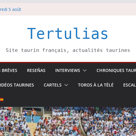
redi 5 août
redi 7 août
atadors de toros-
villeros –
Tertulias
 6 août
Site taurin français, actualités taurines
S BRÈVES
RESEÑAS
INTERVIEWS
CHRONIQUES TAUR
IDÉOS TAURINES
CARTELS
TOROS À LA TÉLÉ
ESCA