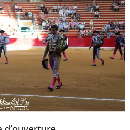
PHOTOS TAURINES 2026
ACTUALITÉS TAURINES
PHOTOS TAURINES 202
uverture en
Bayonne, la corrida
des fêtes en photos
lias
17/07/2026
Tertulias
a d’ouverture