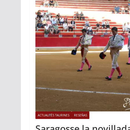
ACTUALITÉS TAURINES
Istres, l’o
photos
19/06/2026
Tertu
ACTUALITÉS TAURINES
RESEÑAS
Saragosse la novillad