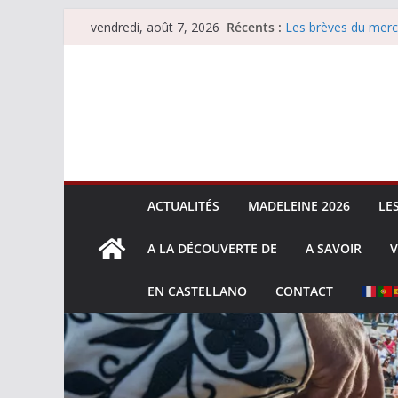
Passer
Récents :
Les brèves du merc
vendredi, août 7, 2026
au
Les brèves du vend
Escalafón 2026 – m
contenu
Escalafón 2026 – no
Les brèves du jeudi
ACTUALITÉS
MADELEINE 2026
LE
A LA DÉCOUVERTE DE
A SAVOIR
V
EN CASTELLANO
CONTACT