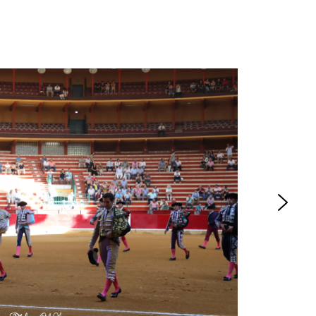
ACTUALITÉS TAURINES
ES 2026
CHRONIQUES TAURINES 2026
seuil des
Istres : la feria des
s.
ultimes émotions
er Castelnau
18/06/2026
Olivier Castelnau