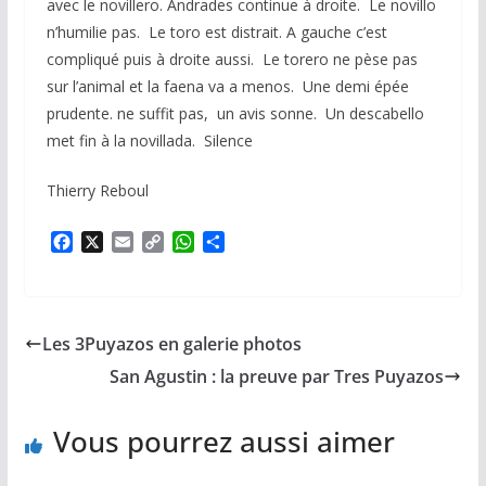
avec le novillero. Andrades continue à droite. Le novillo
n’humilie pas. Le toro est distrait. A gauche c’est
compliqué puis à droite aussi. Le torero ne pèse pas
sur l’animal et la faena va a menos. Une demi épée
prudente. ne suffit pas, un avis sonne. Un descabello
met fin à la novillada. Silence
Thierry Reboul
F
X
E
C
W
P
a
m
o
h
a
c
a
p
a
r
e
i
y
t
t
b
l
L
s
a
Les 3Puyazos en galerie photos
o
i
A
g
o
n
p
e
San Agustin : la preuve par Tres Puyazos
k
k
p
r
Vous pourrez aussi aimer