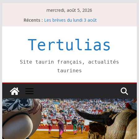
Passer
mercredi, août 5, 2026
au
Récents :
Les brèves du lundi 3 août
contenu
Les brèves du mercredi 5 août
Villeneuve, Hugo Tarbelli confirme.
Les brèves du mardi 4 août
Tertulias
La Sokamuturra de Pasai Donibane
Site taurin français, actualités
taurines