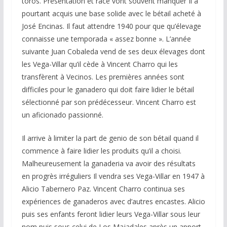
toros. Présentation et race vont souvent manquer Il a
pourtant acquis une base solide avec le bétail acheté à
José Encinas. Il faut attendre 1940 pour que qu’élevage
connaisse une temporada « assez bonne ». L’année
suivante Juan Cobaleda vend de ses deux élevages dont
les Vega-Villar qu’il cède à Vincent Charro qui les
transfèrent à Vecinos. Les premières années sont
difficiles pour le ganadero qui doit faire lidier le bétail
sélectionné par son prédécesseur. Vincent Charro est
un aficionado passionné.
Il arrive à limiter la part de genio de son bétail quand il
commence à faire lidier les produits qu’il a choisi.
Malheureusement la ganaderia va avoir des résultats
en progrès irréguliers Il vendra ses Vega-Villar en 1947 à
Alicio Tabernero Paz. Vincent Charro continua ses
expériences de ganaderos avec d’autres encastes. Alicio
puis ses enfants feront lidier leurs Vega-Villar sous leur
nom puis sous celui de Los Majadales après un apport