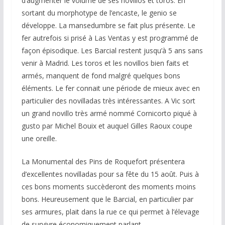
d’augmenter le volume de ses novillos et toros. En
sortant du morphotype de l’encaste, le genio se
développe. La mansedumbre se fait plus présente. Le
fer autrefois si prisé à Las Ventas y est programmé de
façon épisodique. Les Barcial restent jusqu’à 5 ans sans
venir à Madrid. Les toros et les novillos bien faits et
armés, manquent de fond malgré quelques bons
éléments. Le fer connait une période de mieux avec en
particulier des novilladas très intéressantes. A Vic sort
un grand novillo très armé nommé Cornicorto piqué à
gusto par Michel Bouix et auquel Gilles Raoux coupe
une oreille.
La Monumental des Pins de Roquefort présentera
d’excellentes novilladas pour sa fête du 15 août. Puis à
ces bons moments succèderont des moments moins
bons. Heureusement que le Barcial, en particulier par
ses armures, plait dans la rue ce qui permet à l’élevage
de survivre économiquement parlant.