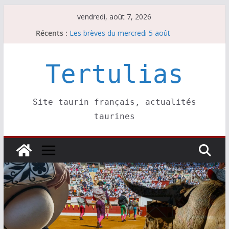
Passer
vendredi, août 7, 2026
au
Récents :
Les brèves du jeudi 6 août
contenu
Les brèves du mercredi 5 août
Les brèves du vendredi 7 août
Escalafón 2026 – matadors de toros-
Tertulias
Escalafón 2026 – novilleros –
Site taurin français, actualités
taurines