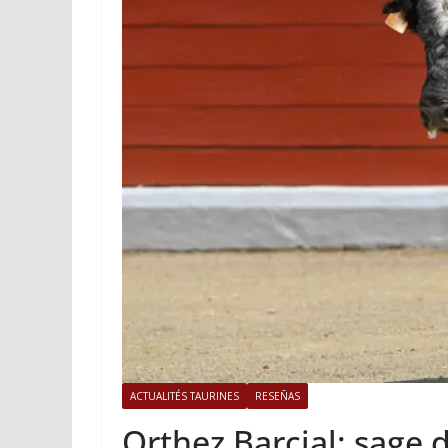
ACTUALITÉS TAURINES
Istres, l’o
photos
19/06/2026
Tertu
ACTUALITÉS TAURINES
RESEÑAS
Orthez Barcial: sage 