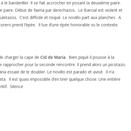
 le banderiller. Il se fait accrocher en posant la deuxième paire.
me paire. Début de faena par derechazos. Le Barcial est violent et
uletazos. C’est difficile et risqué. Le novillo part aux planches. A
torero prend l’épée. Il tue d’une épée honorable vu le contexte.
t de charger la cape de
Cid de Maria
. Bien piqué il pousse à la
le rapprocher pour la seconde rencontre. Il prend alors un picotazo.
aria essaie de le doubler. Le novillo est parado et avisé. Il n’a
a. Il est quasi impossible d’en tirer quelque chose. Une entière
itif. Silence