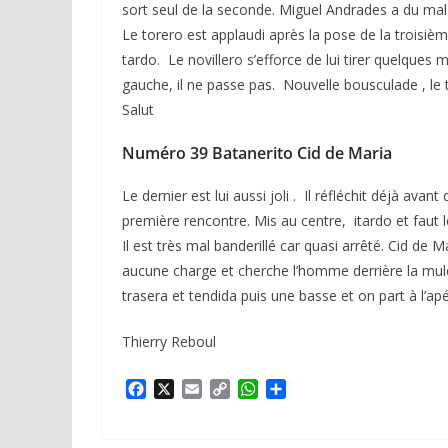
sort seul de la seconde. Miguel Andrades a du mal à
Le torero est applaudi après la pose de la troisiè
tardo. Le novillero s’efforce de lui tirer quelques m
gauche, il ne passe pas. Nouvelle bousculade , le 
Salut
Numéro 39 Batanerito Cid de Maria
Le dernier est lui aussi joli . Il réfléchit déjà avan
première rencontre. Mis au centre, itardo et faut 
Il est très mal banderillé car quasi arrêté. Cid de M
aucune charge et cherche l’homme derrière la mulet
trasera et tendida puis une basse et on part à l’apér
Thierry Reboul
F
X
E
C
W
P
a
m
o
h
a
c
a
p
a
r