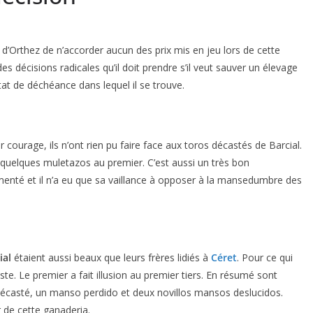
 d’Orthez de n’accorder aucun des prix mis en jeu lors de cette
des décisions radicales qu’il doit prendre s’il veut sauver un élevage
tat de déchéance dans lequel il se trouve.
 courage, ils n’ont rien pu faire face aux toros décastés de Barcial.
r quelques muletazos au premier. C’est aussi un très bon
enté et il n’a eu que sa vaillance à opposer à la mansedumbre des
ial
étaient aussi beaux que leurs frères lidiés à
Céret
. Pour ce qui
aste. Le premier a fait illusion au premier tiers. En résumé sont
décasté, un manso perdido et deux novillos mansos deslucidos.
r de cette ganaderia.