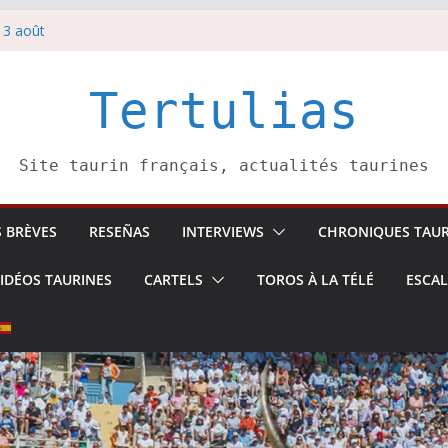
 3 août
redi 5 août
rbelli confirme.
i 4 août
Tertulias
 Pasai Donibane
Site taurin français, actualités taurines
S BRÈVES
RESEÑAS
INTERVIEWS
CHRONIQUES TAUR
IDÉOS TAURINES
CARTELS
TOROS À LA TÉLÉ
ESCA