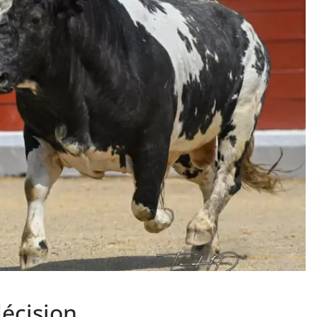
PHOTOS TAURINES 2026
ACTUALITÉS TAURINES
PHOTOS TAURINES 202
uverture en
Bayonne, la corrida
des fêtes en photos
lias
17/07/2026
Tertulias
décision