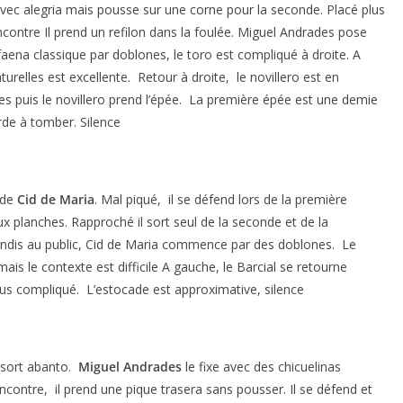
 avec alegria mais pousse sur une corne pour la seconde. Placé plus
rencontre Il prend un refilon dans la foulée. Miguel Andrades pose
 faena classique par doblones, le toro est compliqué à droite. A
turelles est excellente. Retour à droite, le novillero est en
asses puis le novillero prend l’épée. La première épée est une demie
rde à tomber. Silence
 de
Cid de Maria
. Mal piqué, il se défend lors de la première
aux planches. Rapproché il sort seul de la seconde et de la
Brindis au public, Cid de Maria commence par des doblones. Le
ais le contexte est difficile A gauche, le Barcial se retourne
lus compliqué. L’estocade est approximative, silence
l sort abanto.
Miguel Andrades
le fixe avec des chicuelinas
ncontre, il prend une pique trasera sans pousser. Il se défend et