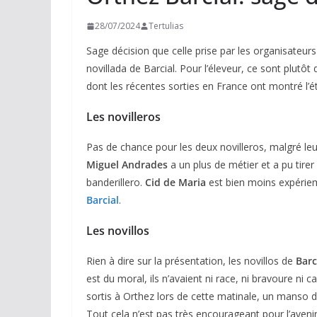
28/07/2024
Tertulias
Sage décision que celle prise par les organisateurs
novillada de Barcial. Pour l’éleveur, ce sont plutôt 
dont les récentes sorties en France ont montré l’é
Les novilleros
Pas de chance pour les deux novilleros, malgré leur
Miguel Andrades
a un plus de métier et a pu tire
banderillero.
Cid de Maria
est bien moins expériem
Barcial
.
Les novillos
Rien à dire sur la présentation, les novillos de
Barc
est du moral, ils n’avaient ni race, ni bravoure ni c
sortis à Orthez lors de cette matinale, un manso 
Tout cela n’est pas très encourageant pour l’aveni