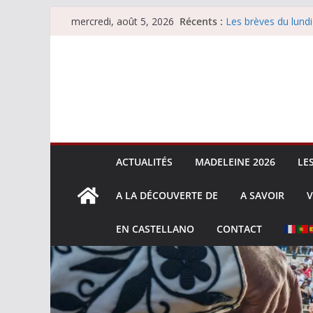
Passer
Récents :
Les brèves du lundi
mercredi, août 5, 2026
au
Les brèves du merc
Villeneuve, Hugo Ta
contenu
Les brèves du mard
La Sokamuturra de
ACTUALITÉS
MADELEINE 2026
LE
A LA DÉCOUVERTE DE
A SAVOIR
V
EN CASTELLANO
CONTACT