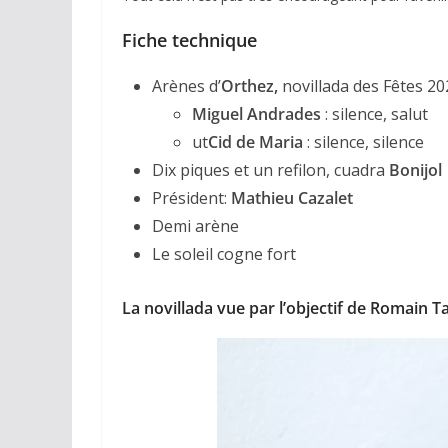
Fiche technique
Arènes d’
Orthez,
novillada des Fêtes 20
Miguel Andrades
: silence, salut
ut
Cid de Maria
: silence, silence
Dix piques et un refilon, cuadra
Bonijol
ACTUALITÉS TAURINES
Président:
Mathieu Cazalet
CHRONIQUES TAURIN
Demi arène
Arles : au 
Le soleil cogne fort
espérance
La novillada vue par l’objectif de Romain T
02/04/2026
Olivi