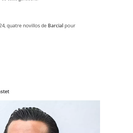
24, quatre novillos de
Barcial
pour
ACTUALITÉS TAURINES
ES 2026
CHRONIQUES TAURINES 2026
seuil des
Istres : la feria des
s.
ultimes émotions
astet
er Castelnau
18/06/2026
Olivier Castelnau