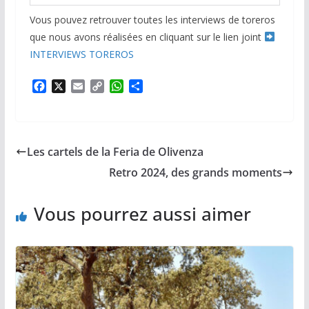
Vous pouvez retrouver toutes les interviews de toreros
que nous avons réalisées en cliquant sur le lien joint
INTERVIEWS TOREROS
F
X
E
C
W
P
a
m
o
h
a
c
a
p
a
r
e
i
y
t
t
b
l
L
s
a
Les cartels de la Feria de Olivenza
o
i
A
g
o
n
p
e
Retro 2024, des grands moments
k
k
p
r
Vous pourrez aussi aimer