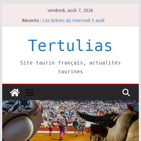
Passer
vendredi, août 7, 2026
au
Récents :
Les brèves du mercredi 5 août
contenu
Les brèves du vendredi 7 août
Escalafón 2026 – matadors de toros-
Escalafón 2026 – novilleros –
Tertulias
Les brèves du jeudi 6 août
Site taurin français, actualités
taurines