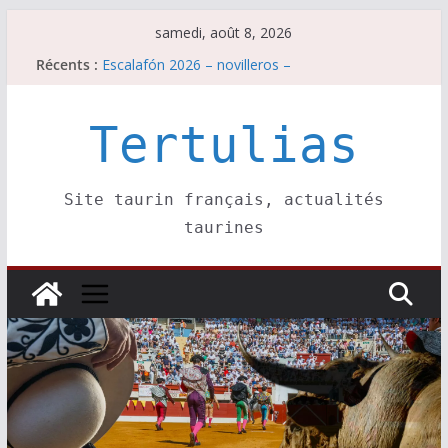
Passer
samedi, août 8, 2026
au
Récents :
Escalafón 2026 – novilleros –
contenu
Les brèves du samedi 8 août
Maurrin, rendez vous est pris pour l’an prochain.
Les brèves du vendredi 7 août
Tertulias
Escalafón 2026 – matadors de toros-
Site taurin français, actualités
taurines