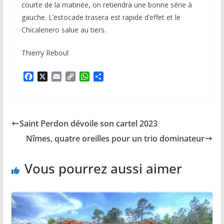
courte de la matinée, on retiendra une bonne série à
gauche. L’estocade trasera est rapide d’effet et le
Chicalenero salue au tiers.
Thierry Reboul
F
X
E
C
W
P
a
m
o
h
a
c
a
p
a
r
e
i
y
t
t
b
l
L
s
a
Saint Perdon dévoile son cartel 2023
o
i
A
g
o
n
p
e
Nîmes, quatre oreilles pour un trio dominateur
k
k
p
r
Vous pourrez aussi aimer