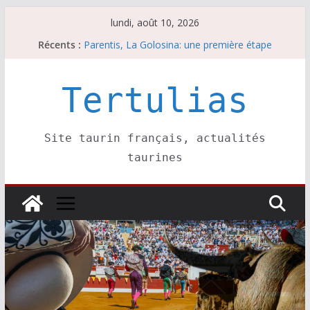
Passer
lundi, août 10, 2026
au
Récents :
Parentis, La Golosina: une première étape
contenu
Les brèves du lundi 10 août
A Parentis, à part les brindis……
Les brèves du dimanche 9 août
Tertulias
Coup de foudre à Soustons
Site taurin français, actualités
taurines