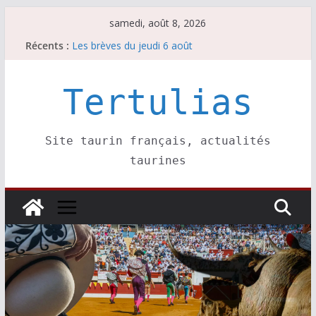
Passer
samedi, août 8, 2026
au
Récents :
Les brèves du jeudi 6 août
contenu
Maurrin, rendez vous est pris pour l’an prochain.
Les brèves du vendredi 7 août
Escalafón 2026 – matadors de toros-
Tertulias
Escalafón 2026 – novilleros –
Site taurin français, actualités
taurines