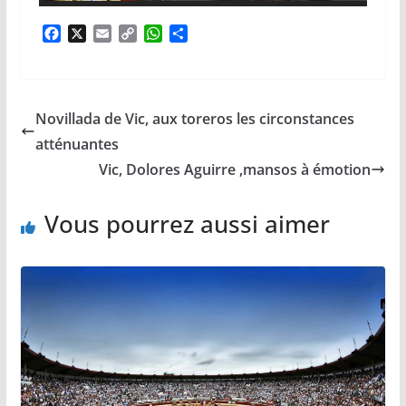
F
X
E
C
W
P
a
m
o
h
a
c
a
p
a
r
e
i
y
t
t
b
l
L
s
a
Novillada de Vic, aux toreros les circonstances
o
i
A
g
o
n
p
e
atténuantes
k
k
p
r
Vic, Dolores Aguirre ,mansos à émotion
Vous pourrez aussi aimer