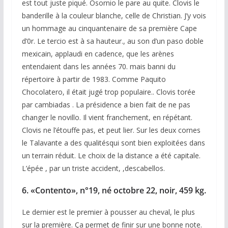
est tout juste piqué. Osornio le pare au quite. Clovis le
banderille à la couleur blanche, celle de Christian. J’y vois
un hommage au cinquantenaire de sa première Cape
d’0r. Le tercio est à sa hauteur., au son d’un paso doble
mexicain, applaudi en cadence, que les arènes
entendaient dans les années 70. mais banni du
répertoire à partir de 1983. Comme Paquito
Chocolatero, il était jugé trop populaire.. Clovis torée
par cambiadas . La présidence a bien fait de ne pas
changer le novillo. Il vient franchement, en répétant.
Clovis ne l’étouffe pas, et peut lier. Sur les deux cornes
le Talavante a des qualitésqui sont bien exploitées dans
un terrain réduit. Le choix de la distance a été capitale.
L’épée , par un triste accident, ,descabellos.
6. «Contento», n°19, né octobre 22, noir, 459 kg.
Le dernier est le premier à pousser au cheval, le plus
sur la première. Ça permet de finir sur une bonne note.