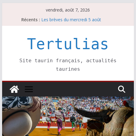
Passer
vendredi, août 7, 2026
au
Récents :
Les brèves du mercredi 5 août
contenu
Les brèves du vendredi 7 août
Escalafón 2026 – matadors de toros-
Escalafón 2026 – novilleros –
Tertulias
Les brèves du jeudi 6 août
Site taurin français, actualités
taurines