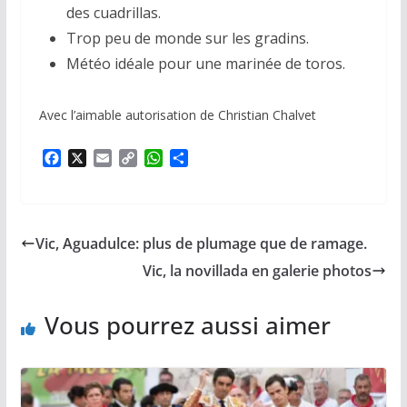
des cuadrillas.
Trop peu de monde sur les gradins.
Météo idéale pour une marinée de toros.
Avec l’aimable autorisation de Christian Chalvet
F
X
E
C
W
P
a
m
o
h
a
c
a
p
a
r
e
i
y
t
t
b
l
L
s
a
Vic, Aguadulce: plus de plumage que de ramage.
o
i
A
g
o
n
p
e
Vic, la novillada en galerie photos
k
k
p
r
Vous pourrez aussi aimer